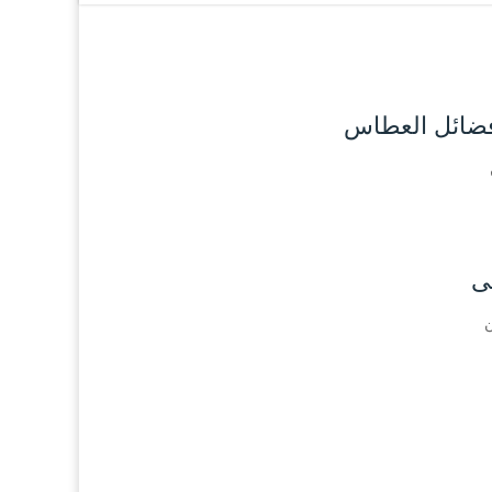
وفضائل العطاس
ى
ن