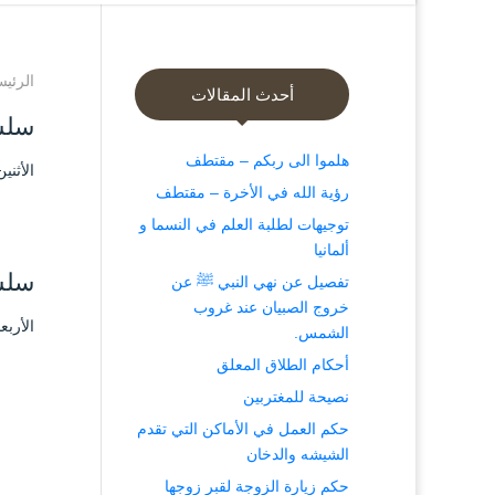
الرئيس
أحدث المقالات
سلسل
هلموا الى ربكم – مقتطف
الأثنين ۱۰ محرم ۱٤٤٤ هـ الموافق ۸ أغسطس
رؤية الله في الأخرة – مقتطف
توجيهات لطلبة العلم في النسما و
ألمانيا
سلسل
تفصيل عن نهي النبي ﷺ عن
خروج الصبيان عند غروب
الأربعاء ۲۸ ذو الحجة ۱٤٤۳ هـ الموافق ۷
الشمس.
أحكام الطلاق المعلق
نصيحة للمغتربين
حكم العمل في الأماكن التي تقدم
الشيشه والدخان
حكم زيارة الزوجة لقبر زوجها