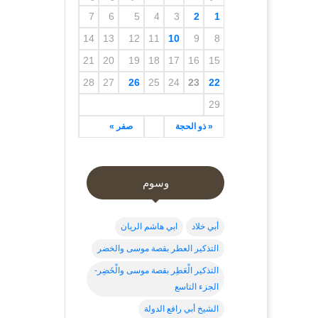
7
6
5
4
3
2
1
14
13
12
11
10
9
8
21
20
19
18
17
16
15
28
27
26
25
24
23
22
29
« ذو الحجة
صفر »
وسوم
أبي خلاد
ابي هاشم الريان
التذكير العطر بقصة موسى والخضر
التذكير الْعَطِر بقصة موسى والْخَضِر-
الجزء التاسع
الشيخ أبي رافع الدولة