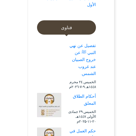
الأول
فتاوى
تفصيل عن نهي
النبي ﷺ عن
خروج الصبيان
عند غروب
الشمس.
الخميس ۲٤ محرم
۱٤٤۸هـ ۹-۷-۲۰۲٦م
أحكام الطلاق
المعلق
الخميس ۲۹ جمادى
الأولى ۱٤٤۷هـ
۲۰-۱۱-۲۰۲۵م
حكم العمل في