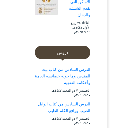
الأماكن التي
تقدم الشيشه
والدخان
الثلاثاء ۲٤ ربيع
الأول ۱٤٤۷هـ
۱٦-۹-۲۰۲۵م
دروس
الدرس السادس من كتاب بيت
المقدس وما حوله خصائصه العامة
وأحكامه الفقهية
الخميس ۷ ذو القعدة ۱٤٤۲هـ
۱۷-٦-۲۰۲۱م
الدرس السادس من كتاب الوابل
الصيب ورافع الكلم الطيب
الخميس ۷ ذو القعدة ۱٤٤۲هـ
۱۷-٦-۲۰۲۱م