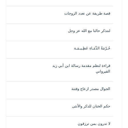
قصة طريفة عن تعدد الزوجات
لنتذكر حالنا مع الله عز وجل
حُـرْمَةُ الدِّمَـاءِ عَظِـيـمَـة
قراءة لنظم مقدمة رسالة ابن أبي زيد
القيرواني
الجوال مصدر ازعاج وفتنة
حكم الختان للذكر والأنثى
لا تدرون بمن ترزقون