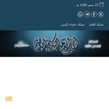
23 صفر 1448 هـ
شبكة العلم
شبكة علماء اليمن