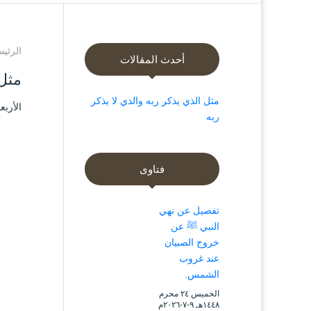
الرئيس
أحدث المقالات
مثل 
مثل الذي يذكر ربه والذي لا يذكر
الأربعاء ۱۵ جمادى الآخرة ۱٤٤۰ هـ الموافق ۰
ربه
فتاوى
تفصيل عن نهي
النبي ﷺ عن
خروج الصبيان
عند غروب
الشمس.
الخميس ۲٤ محرم
۱٤٤۸هـ ۹-۷-۲۰۲٦م