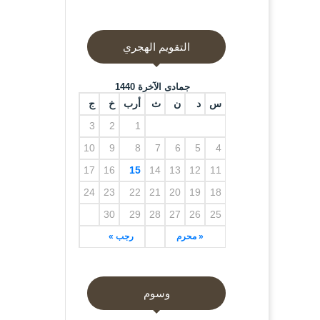
التقويم الهجري
جمادى الآخرة 1440
س
د
ن
ث
أرب
خ
ج
3
2
1
10
9
8
7
6
5
4
17
16
15
14
13
12
11
24
23
22
21
20
19
18
30
29
28
27
26
25
« محرم
رجب »
وسوم