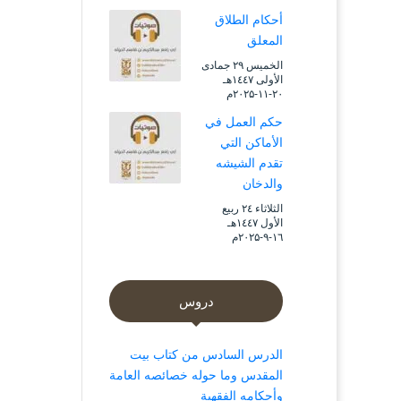
أحكام الطلاق
المعلق
الخميس ۲۹ جمادى
الأولى ۱٤٤۷هـ
۲۰-۱۱-۲۰۲۵م
حكم العمل في
الأماكن التي
تقدم الشيشه
والدخان
الثلاثاء ۲٤ ربيع
الأول ۱٤٤۷هـ
۱٦-۹-۲۰۲۵م
دروس
الدرس السادس من كتاب بيت
المقدس وما حوله خصائصه العامة
وأحكامه الفقهية