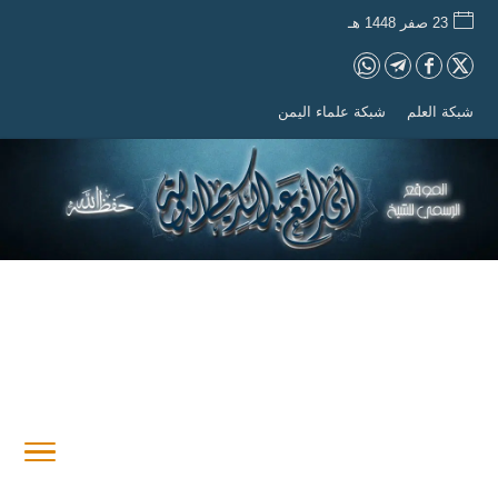
23 صفر 1448 هـ
شبكة العلم
شبكة علماء اليمن