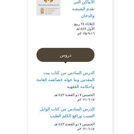
الأماكن التي
تقدم الشيشه
والدخان
الثلاثاء ۲٤ ربيع
الأول ۱٤٤۷هـ
۱٦-۹-۲۰۲۵م
دروس
الدرس السادس من كتاب بيت
المقدس وما حوله خصائصه العامة
وأحكامه الفقهية
الخميس ۷ ذو القعدة ۱٤٤۲هـ
۱۷-٦-۲۰۲۱م
الدرس السادس من كتاب الوابل
الصيب ورافع الكلم الطيب
الخميس ۷ ذو القعدة ۱٤٤۲هـ
۱۷-٦-۲۰۲۱م