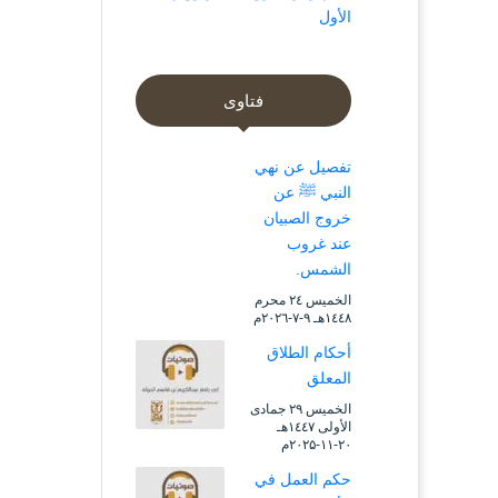
الأول
فتاوى
تفصيل عن نهي
النبي ﷺ عن
خروج الصبيان
عند غروب
الشمس.
الخميس ۲٤ محرم
۱٤٤۸هـ ۹-۷-۲۰۲٦م
أحكام الطلاق
المعلق
الخميس ۲۹ جمادى
الأولى ۱٤٤۷هـ
۲۰-۱۱-۲۰۲۵م
حكم العمل في