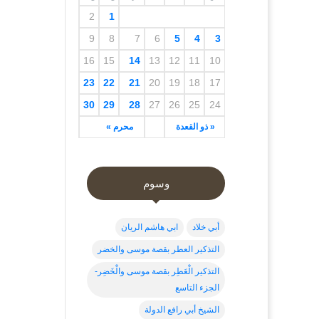
2
1
9
8
7
6
5
4
3
16
15
14
13
12
11
10
23
22
21
20
19
18
17
30
29
28
27
26
25
24
« ذو القعدة
محرم »
وسوم
أبي خلاد
ابي هاشم الريان
التذكير العطر بقصة موسى والخضر
التذكير الْعَطِر بقصة موسى والْخَضِر-
الجزء التاسع
الشيخ أبي رافع الدولة