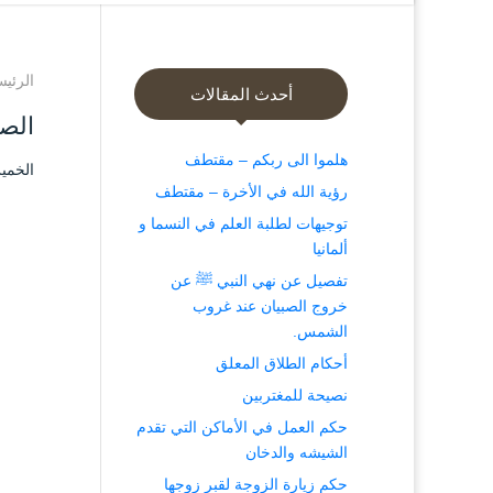
الرئيس
أحدث المقالات
الص
هلموا الى ربكم – مقتطف
الخميس ۲۲ ذو الحجة ۱٤٤۳ هـ المواف
رؤية الله في الأخرة – مقتطف
توجيهات لطلبة العلم في النسما و
ألمانيا
تفصيل عن نهي النبي ﷺ عن
خروج الصبيان عند غروب
الشمس.
أحكام الطلاق المعلق
نصيحة للمغتربين
حكم العمل في الأماكن التي تقدم
الشيشه والدخان
حكم زيارة الزوجة لقبر زوجها