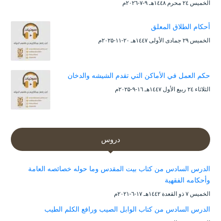
الخميس ۲٤ محرم ۱٤٤۸هـ ۹-۷-۲۰۲٦م
أحكام الطلاق المعلق
الخميس ۲۹ جمادى الأولى ۱٤٤۷هـ ۲۰-۱۱-۲۰۲۵م
حكم العمل في الأماكن التي تقدم الشيشه والدخان
الثلاثاء ۲٤ ربيع الأول ۱٤٤۷هـ ۱٦-۹-۲۰۲۵م
دروس
الدرس السادس من كتاب بيت المقدس وما حوله خصائصه العامة
وأحكامه الفقهية
الخميس ۷ ذو القعدة ۱٤٤۲هـ ۱۷-٦-۲۰۲۱م
الدرس السادس من كتاب الوابل الصيب ورافع الكلم الطيب