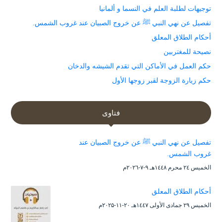
توجيهات لطلبة العلم في النسما و ألمانيا
تفصيل عن نهي النبي ﷺ عن خروج الصبيان عند غروب الشمس.
أحكام الطلاق المعلق
نصيحة للمغتربين
حكم العمل في الأماكن التي تقدم الشيشه والدخان
حكم زيارة الزوجة لقبر زوجها الأول
فتاوى
تفصيل عن نهي النبي ﷺ عن خروج الصبيان عند
غروب الشمس.
الخميس ۲٤ محرم ۱٤٤۸هـ ۹-۷-۲۰۲٦م
أحكام الطلاق المعلق
الخميس ۲۹ جمادى الأولى ۱٤٤۷هـ ۲۰-۱۱-۲۰۲۵م