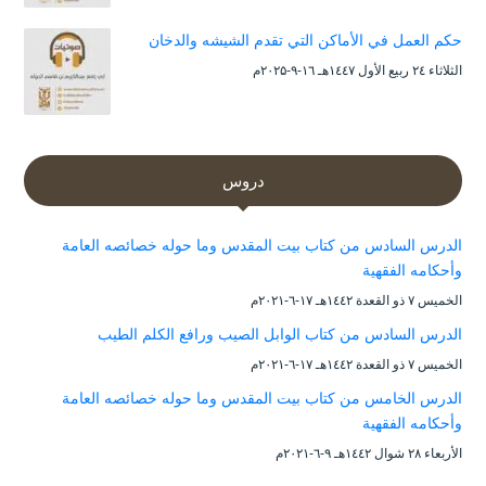
حكم العمل في الأماكن التي تقدم الشيشه والدخان
الثلاثاء ۲٤ ربيع الأول ۱٤٤۷هـ ۱٦-۹-۲۰۲۵م
دروس
الدرس السادس من كتاب بيت المقدس وما حوله خصائصه العامة
وأحكامه الفقهية
الخميس ۷ ذو القعدة ۱٤٤۲هـ ۱۷-٦-۲۰۲۱م
الدرس السادس من كتاب الوابل الصيب ورافع الكلم الطيب
الخميس ۷ ذو القعدة ۱٤٤۲هـ ۱۷-٦-۲۰۲۱م
الدرس الخامس من كتاب بيت المقدس وما حوله خصائصه العامة
وأحكامه الفقهية
الأربعاء ۲۸ شوال ۱٤٤۲هـ ۹-٦-۲۰۲۱م