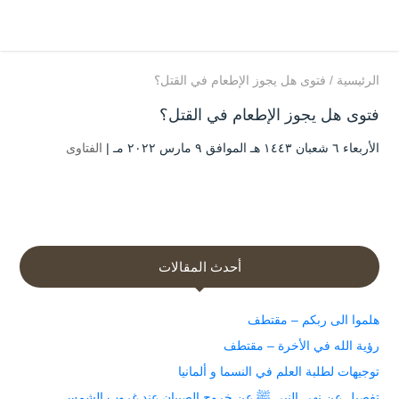
الرئيسية
/
فتوى هل يجوز الإطعام في القتل؟
فتوى هل يجوز الإطعام في القتل؟
الأربعاء ٦ شعبان ۱٤٤۳ هـ الموافق ۹ مارس ۲۰۲۲ مـ |
الفتاوى
أحدث المقالات
هلموا الى ربكم – مقتطف
رؤية الله في الأخرة – مقتطف
توجيهات لطلبة العلم في النسما و ألمانيا
تفصيل عن نهي النبي ﷺ عن خروج الصبيان عند غروب الشمس.