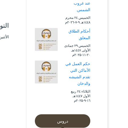
عند غروب
الشمس.
الخميس ۲٤ محرم
۱٤٤۸هـ ۹-۷-۲۰۲٦م
التو
أحكام الطلاق
الأثنين ۱٤ ربيع الثاني ۱٤۳۹ هـ الموافق ۱ يناي
المعلق
الخميس ۲۹ جمادى
الأولى ۱٤٤۷هـ
۲۰-۱۱-۲۰۲۵م
حكم العمل في
الأماكن التي
تقدم الشيشه
والدخان
الثلاثاء ۲٤ ربيع
الأول ۱٤٤۷هـ
۱٦-۹-۲۰۲۵م
دروس