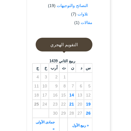
النصائح والتوجيهات
(19)
تلاوات
(7)
مقالات
(1)
التقويم الهجري
ربيع الثاني 1439
س
د
ن
ث
أرب
خ
ج
4
3
2
1
11
10
9
8
7
6
5
18
17
16
15
14
13
12
25
24
23
22
21
20
19
30
29
28
27
26
جمادى الأولى
« ربيع الأول
»