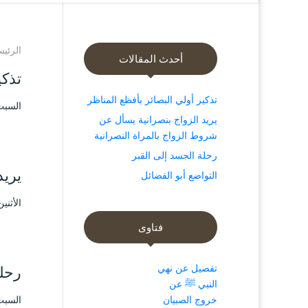
الرئيس
أحدث المقالات
تذكي
تذكير أولي البصائر بأفظع المناظر
السبت ۲٦ ربيع الثاني ۱٤۳۹ هـ الموافق ۱۳ ي
يريد الزواج بنصرانية يسأل عن
شروط الزواج بالمراة النصرانية
رحلة الجسد إلى القبر
يريد
التواضع أبو الفضائل
الأثنين ۲۱ ربيع الثاني ۱٤۳۹ هـ الموافق ۸ يناي
فتاوى
تفصيل عن نهي
رحلة
النبي ﷺ عن
خروج الصبيان
السبت ۱۹ ربيع الثاني ۱٤۳۹ هـ الموافق ٦ ي