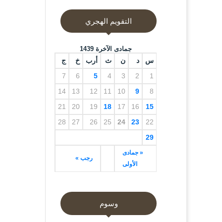
التقويم الهجري
جمادى الآخرة 1439
س
د
ن
ث
أرب
خ
ج
7
6
5
4
3
2
1
14
13
12
11
10
9
8
21
20
19
18
17
16
15
28
27
26
25
24
23
22
29
« جمادى
رجب »
الأولى
وسوم