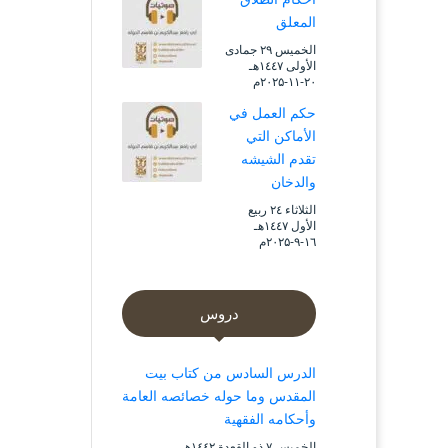
المعلق
الخميس ۲۹ جمادى
الأولى ۱٤٤۷هـ
۲۰-۱۱-۲۰۲۵م
حكم العمل في
الأماكن التي
تقدم الشيشه
والدخان
الثلاثاء ۲٤ ربيع
الأول ۱٤٤۷هـ
۱٦-۹-۲۰۲۵م
دروس
الدرس السادس من كتاب بيت
المقدس وما حوله خصائصه العامة
وأحكامه الفقهية
الخميس ۷ ذو القعدة ۱٤٤۲هـ