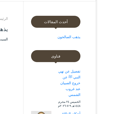
الرئيس
أحدث المقالات
يذه
يذهب الصالحون
السبت ۱۵ جمادى الآخرة ۱٤۳۹ هـ الموافق ۳ 
فتاوى
تفصيل عن نهي
النبي ﷺ عن
خروج الصبيان
عند غروب
الشمس.
الخميس ۲٤ محرم
۱٤٤۸هـ ۹-۷-۲۰۲٦م
أحكام الطلاق