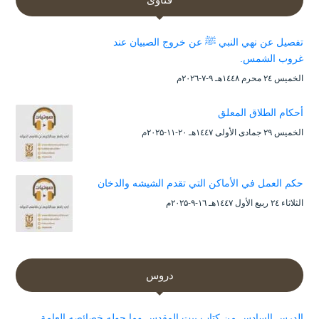
تفصيل عن نهي النبي ﷺ عن خروج الصبيان عند
غروب الشمس.
الخميس ۲٤ محرم ۱٤٤۸هـ ۹-۷-۲۰۲٦م
أحكام الطلاق المعلق
الخميس ۲۹ جمادى الأولى ۱٤٤۷هـ ۲۰-۱۱-۲۰۲۵م
حكم العمل في الأماكن التي تقدم الشيشه والدخان
الثلاثاء ۲٤ ربيع الأول ۱٤٤۷هـ ۱٦-۹-۲۰۲۵م
دروس
الدرس السادس من كتاب بيت المقدس وما حوله خصائصه العامة