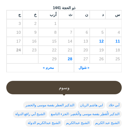
ذو الحجة 1441
س
د
ن
ث
أرب
خ
ج
3
2
1
10
9
8
7
6
5
4
17
16
15
14
13
12
11
24
23
22
21
20
19
18
29
28
27
26
25
« شوال
محرم »
وسوم
أبي خلاد
ابي هاشم الريان
التذكير العطر بقصة موسى والخضر
التذكير الْعَطِر بقصة موسى والْخَضِر- الجزء التاسع
الشيخ أبي رافع الدولة
الشيخ عبد الكريم
الشيخ عبدالكريم
الشيخ عبدالكريم الدولة