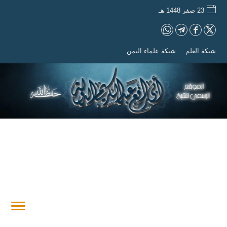
23 صفر 1448 هـ
شبكة العلم
شبكة علماء اليمن