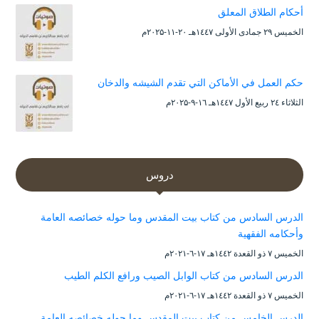
أحكام الطلاق المعلق
الخميس ۲۹ جمادى الأولى ۱٤٤۷هـ ۲۰-۱۱-۲۰۲۵م
حكم العمل في الأماكن التي تقدم الشيشه والدخان
الثلاثاء ۲٤ ربيع الأول ۱٤٤۷هـ ۱٦-۹-۲۰۲۵م
دروس
الدرس السادس من كتاب بيت المقدس وما حوله خصائصه العامة
وأحكامه الفقهية
الخميس ۷ ذو القعدة ۱٤٤۲هـ ۱۷-٦-۲۰۲۱م
الدرس السادس من كتاب الوابل الصيب ورافع الكلم الطيب
الخميس ۷ ذو القعدة ۱٤٤۲هـ ۱۷-٦-۲۰۲۱م
الدرس الخامس من كتاب بيت المقدس وما حوله خصائصه العامة