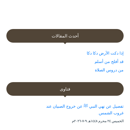
أحدث المقالات
إذا دكت الأرض دكا دكا
قد أفلح من أسلم
من دروس الصلاة
فتاوى
تفصيل عن نهي النبي ﷺ عن خروج الصبيان عند
غروب الشمس.
الخميس ۲٤ محرم ۱٤٤۸هـ ۹-۷-۲۰۲٦م