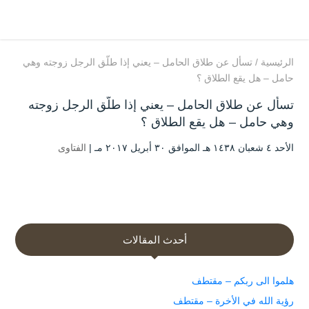
الرئيسية
/
تسأل عن طلاق الحامل – يعني إذا طلّق الرجل زوجته وهي
حامل – هل يقع الطلاق ؟
تسأل عن طلاق الحامل – يعني إذا طلّق الرجل زوجته
وهي حامل – هل يقع الطلاق ؟
الأحد ٤ شعبان ۱٤۳۸ هـ الموافق ۳۰ أبريل ۲۰۱۷ مـ |
الفتاوى
أحدث المقالات
هلموا الى ربكم – مقتطف
رؤية الله في الأخرة – مقتطف