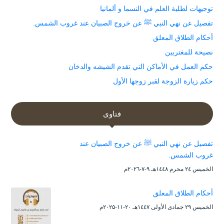
توجيهات لطلبة العلم في النسما و ألمانيا
تفصيل عن نهي النبي ﷺ عن خروج الصبيان عند غروب الشمس.
أحكام الطلاق المعلق
نصيحة للمغتربين
حكم العمل في الأماكن التي تقدم الشيشه والدخان
حكم زيارة الزوجة لقبر زوجها الأول
فتاوى
تفصيل عن نهي النبي ﷺ عن خروج الصبيان عند
غروب الشمس.
الخميس ۲٤ محرم ۱٤٤۸هـ ۹-۷-۲۰۲٦م
أحكام الطلاق المعلق
الخميس ۲۹ جمادى الأولى ۱٤٤۷هـ ۲۰-۱۱-۲۰۲۵م