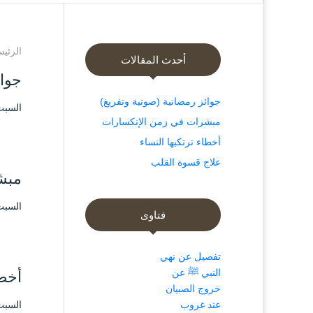
الرئيس
أحدث المقالات
جوائ
جوائز رمضانية (صوتية وتفريغ)
السبت ۲٤ شعبان ۱٤۳۸ هـ الموافق ۲۰ ما
مبشرات في زمن الإنكسارات
أخطاء ترتكبها النساء
علاج قسوة القلب
مبش
السبت ۲٤ شعبان ۱٤۳۸ هـ الموافق ۲۰ ما
فتاوى
تفصيل عن نهي
النبي ﷺ عن
أخطا
خروج الصبيان
عند غروب
السبت ۲٤ شعبان ۱٤۳۸ هـ الموافق ۲۰ ما