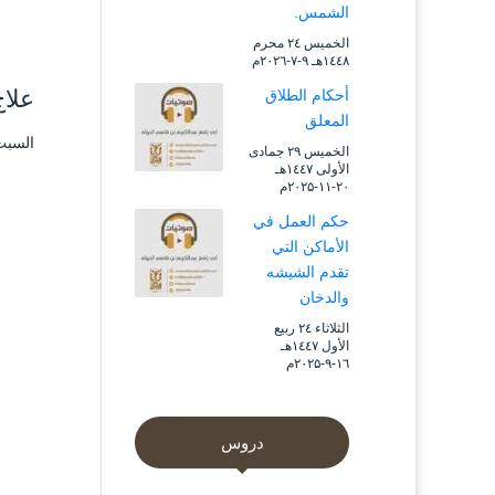
الشمس.
الخميس ۲٤ محرم
۱٤٤۸هـ ۹-۷-۲۰۲٦م
علا
أحكام الطلاق
المعلق
السبت ۲٤ شعبان ۱٤۳۸ هـ الموافق ۲۰ ما
الخميس ۲۹ جمادى
الأولى ۱٤٤۷هـ
۲۰-۱۱-۲۰۲۵م
حكم العمل في
الأماكن التي
تقدم الشيشه
والدخان
الثلاثاء ۲٤ ربيع
الأول ۱٤٤۷هـ
۱٦-۹-۲۰۲۵م
دروس