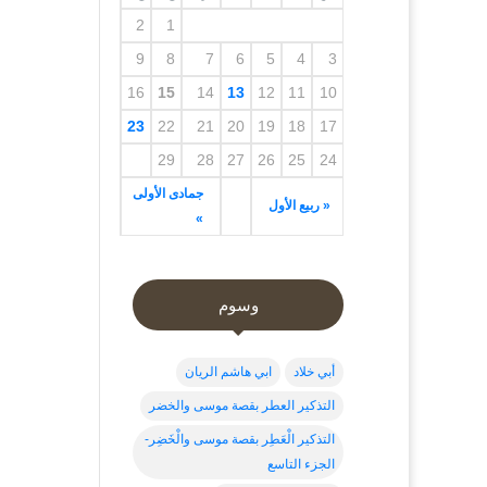
2
1
9
8
7
6
5
4
3
16
15
14
13
12
11
10
23
22
21
20
19
18
17
29
28
27
26
25
24
جمادى الأولى
« ربيع الأول
»
وسوم
أبي خلاد
ابي هاشم الريان
التذكير العطر بقصة موسى والخضر
التذكير الْعَطِر بقصة موسى والْخَضِر-
الجزء التاسع