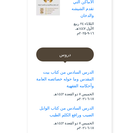
الأماكن التي
تقدم الشيشه
والدخان
الثلاثاء ۲٤ ربيع
الأول ۱٤٤۷هـ
۱٦-۹-۲۰۲۵م
دروس
الدرس السادس من كتاب بيت
المقدس وما حوله خصائصه العامة
وأحكامه الفقهية
الخميس ۷ ذو القعدة ۱٤٤۲هـ
۱۷-٦-۲۰۲۱م
الدرس السادس من كتاب الوابل
الصيب ورافع الكلم الطيب
الخميس ۷ ذو القعدة ۱٤٤۲هـ
۱۷-٦-۲۰۲۱م