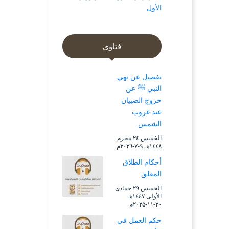
الأول
فتاوى
تفصيل عن نهي
النبي ﷺ عن
خروج الصبيان
عند غروب
الشمس.
الخميس ۲٤ محرم
۱٤٤۸هـ ۹-۷-۲۰۲٦م
أحكام الطلاق
المعلق
الخميس ۲۹ جمادى
الأولى ۱٤٤۷هـ
۲۰-۱۱-۲۰۲۵م
حكم العمل في