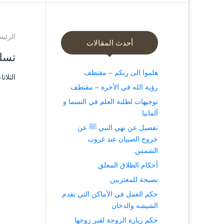
الرئيس
أحدث المقالات
تسلي
هلموا الى ربكم – مقتطف
الثلاثاء ۱۳ ربيع الثاني ۱٤٤۱ هـ الموافق ۱۰ ديسم
رؤية الله في الأخرة – مقتطف
توجيهات لطلبة العلم في النسما و
ألمانيا
تفصيل عن نهي النبي ﷺ عن
خروج الصبيان عند غروب
الشمس.
أحكام الطلاق المعلق
نصيحة للمغتربين
حكم العمل في الأماكن التي تقدم
الشيشه والدخان
حكم زيارة الزوجة لقبر زوجها