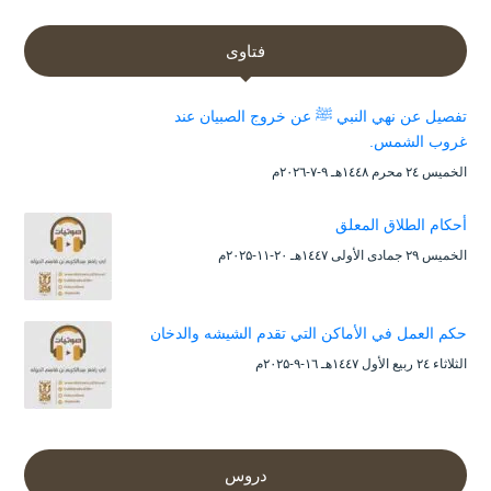
فتاوى
تفصيل عن نهي النبي ﷺ عن خروج الصبيان عند
غروب الشمس.
الخميس ۲٤ محرم ۱٤٤۸هـ ۹-۷-۲۰۲٦م
أحكام الطلاق المعلق
الخميس ۲۹ جمادى الأولى ۱٤٤۷هـ ۲۰-۱۱-۲۰۲۵م
حكم العمل في الأماكن التي تقدم الشيشه والدخان
الثلاثاء ۲٤ ربيع الأول ۱٤٤۷هـ ۱٦-۹-۲۰۲۵م
دروس