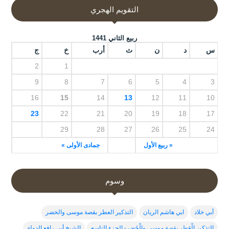
التقويم الهجري
ربيع الثاني 1441
س
د
ن
ث
أرب
خ
ج
2
1
9
8
7
6
5
4
3
16
15
14
13
12
11
10
23
22
21
20
19
18
17
29
28
27
26
25
24
« ربيع الأول
جمادى الأولى »
وسوم
أبي خلاد
ابي هاشم الريان
التذكير العطر بقصة موسى والخضر
التذكير الْعَطِر بقصة موسى والْخَضِر- الجزء التاسع
الشيخ أبي رافع الدولة