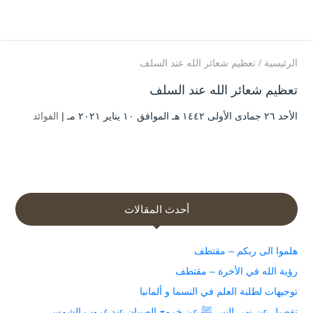
الرئيسية
/
تعظيم شعائر الله عند السلف
تعظيم شعائر الله عند السلف
الأحد ۲٦ جمادى الأولى ۱٤٤۲ هـ الموافق ۱۰ يناير ۲۰۲۱ مـ |
الفوائد
أحدث المقالات
هلموا الى ربكم – مقتطف
رؤية الله في الأخرة – مقتطف
توجيهات لطلبة العلم في النسما و ألمانيا
تفصيل عن نهي النبي ﷺ عن خروج الصبيان عند غروب الشمس.