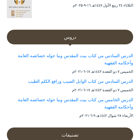
الثلاثاء ۲٤ ربيع الأول ۱٤٤۷هـ ۱٦-۹-۲۰۲۵م
دروس
الدرس السادس من كتاب بيت المقدس وما حوله خصائصه العامة
وأحكامه الفقهية
الخميس ۷ ذو القعدة ۱٤٤۲هـ ۱۷-٦-۲۰۲۱م
الدرس السادس من كتاب الوابل الصيب ورافع الكلم الطيب
الخميس ۷ ذو القعدة ۱٤٤۲هـ ۱۷-٦-۲۰۲۱م
الدرس الخامس من كتاب بيت المقدس وما حوله خصائصه العامة
وأحكامه الفقهية
الأربعاء ۲۸ شوال ۱٤٤۲هـ ۹-٦-۲۰۲۱م
تصنيفات