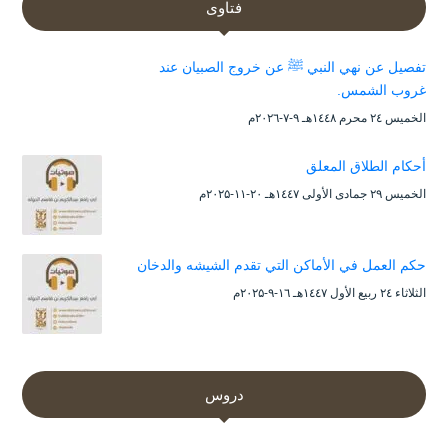
فتاوى
تفصيل عن نهي النبي ﷺ عن خروج الصبيان عند
غروب الشمس.
الخميس ۲٤ محرم ۱٤٤۸هـ ۹-۷-۲۰۲٦م
أحكام الطلاق المعلق
الخميس ۲۹ جمادى الأولى ۱٤٤۷هـ ۲۰-۱۱-۲۰۲۵م
حكم العمل في الأماكن التي تقدم الشيشه والدخان
الثلاثاء ۲٤ ربيع الأول ۱٤٤۷هـ ۱٦-۹-۲۰۲۵م
دروس