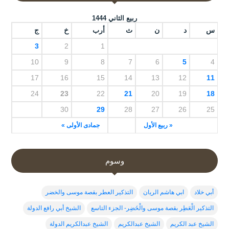
ربيع الثاني 1444
س
د
ن
ث
أرب
خ
ج
3
2
1
10
9
8
7
6
5
4
17
16
15
14
13
12
11
24
23
22
21
20
19
18
30
29
28
27
26
25
« ربيع الأول
جمادى الأولى »
وسوم
أبي خلاد
ابي هاشم الريان
التذكير العطر بقصة موسى والخضر
التذكير الْعَطِر بقصة موسى والْخَضِر- الجزء التاسع
الشيخ أبي رافع الدولة
الشيخ عبد الكريم
الشيخ عبدالكريم
الشيخ عبدالكريم الدولة