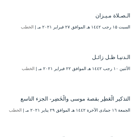
الـصـلاة مـيـزان
السبت ۱۵ رجب ۱٤٤۲ هـ الموافق ۲۷ فبراير ۲۰۲۱ مـ |
الخطب
الـدنيـا ظـل زائـل
الأثنين ۱۰ رجب ۱٤٤۲ هـ الموافق ۲۲ فبراير ۲۰۲۱ مـ |
الخطب
التذكير الْعَطِر بقصة موسى والْخَضِر- الجزء التاسع
الجمعة ۱٦ جمادى الآخرة ۱٤٤۲ هـ الموافق ۲۹ يناير ۲۰۲۱ مـ |
الخطب