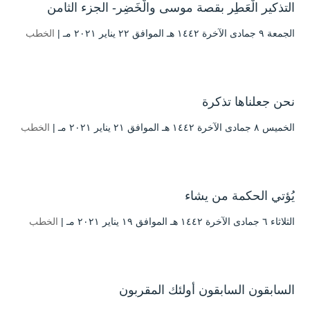
التذكير الْعَطِر بقصة موسى والْخَضِر- الجزء الثامن
الجمعة ۹ جمادى الآخرة ۱٤٤۲ هـ الموافق ۲۲ يناير ۲۰۲۱ مـ |
الخطب
نحن جعلناها تذكرة
الخميس ۸ جمادى الآخرة ۱٤٤۲ هـ الموافق ۲۱ يناير ۲۰۲۱ مـ |
الخطب
يُؤتي الحكمة من يشاء
الثلاثاء ٦ جمادى الآخرة ۱٤٤۲ هـ الموافق ۱۹ يناير ۲۰۲۱ مـ |
الخطب
السابقون السابقون أولئك المقربون