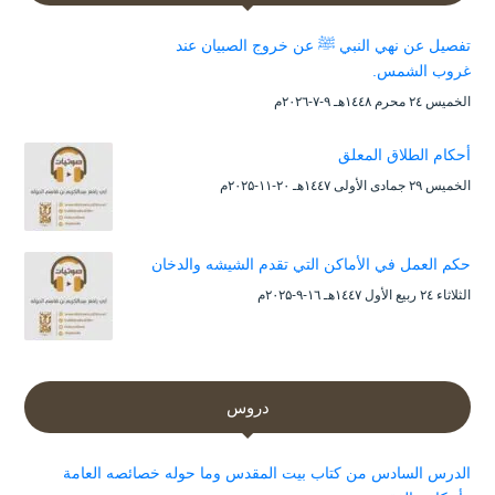
تفصيل عن نهي النبي ﷺ عن خروج الصبيان عند
غروب الشمس.
الخميس ۲٤ محرم ۱٤٤۸هـ ۹-۷-۲۰۲٦م
أحكام الطلاق المعلق
الخميس ۲۹ جمادى الأولى ۱٤٤۷هـ ۲۰-۱۱-۲۰۲۵م
حكم العمل في الأماكن التي تقدم الشيشه والدخان
الثلاثاء ۲٤ ربيع الأول ۱٤٤۷هـ ۱٦-۹-۲۰۲۵م
دروس
الدرس السادس من كتاب بيت المقدس وما حوله خصائصه العامة