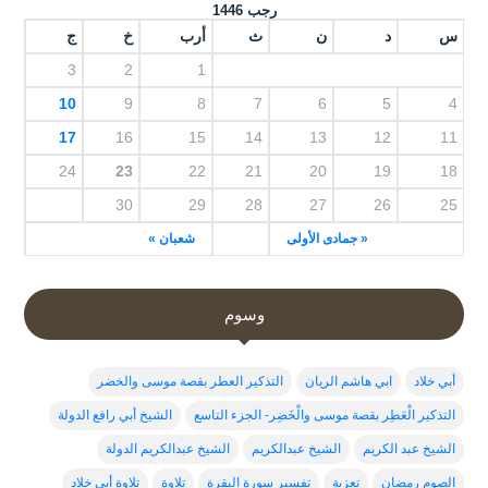
رجب 1446
س
د
ن
ث
أرب
خ
ج
3
2
1
10
9
8
7
6
5
4
17
16
15
14
13
12
11
24
23
22
21
20
19
18
30
29
28
27
26
25
« جمادى الأولى
شعبان »
وسوم
أبي خلاد
ابي هاشم الريان
التذكير العطر بقصة موسى والخضر
التذكير الْعَطِر بقصة موسى والْخَضِر- الجزء التاسع
الشيخ أبي رافع الدولة
الشيخ عبد الكريم
الشيخ عبدالكريم
الشيخ عبدالكريم الدولة
الصوم رمضان
تعزية
تفسير سورة البقرة
تلاوة
تلاوة أبي خلاد