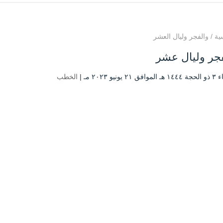
ية
/
والفجر وليال العشر
فجر وليال عشر
 يونيو ۲۰۲۳ مـ |
الخطب