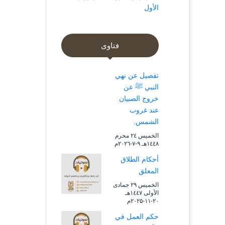
الأول
فتاوى
تفصيل عن نهي
النبي ﷺ عن
خروج الصبيان
عند غروب
الشمس.
الخميس ۲٤ محرم
۱٤٤۸هـ ۹-۷-۲۰۲٦م
أحكام الطلاق
المعلق
الخميس ۲۹ جمادى
الأولى ۱٤٤۷هـ
۲۰-۱۱-۲۰۲۵م
حكم العمل في