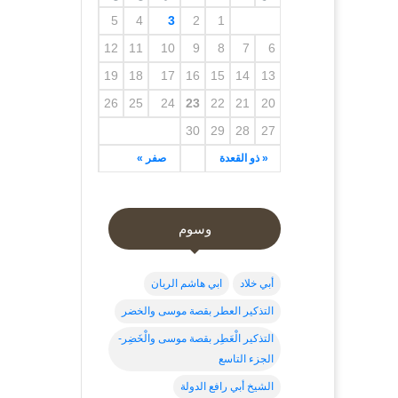
5
4
3
2
1
12
11
10
9
8
7
6
19
18
17
16
15
14
13
26
25
24
23
22
21
20
30
29
28
27
« ذو القعدة
صفر »
وسوم
أبي خلاد
ابي هاشم الريان
التذكير العطر بقصة موسى والخضر
التذكير الْعَطِر بقصة موسى والْخَضِر-
الجزء التاسع
الشيخ أبي رافع الدولة