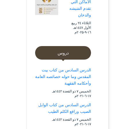
الأماكن التي
تقدم الشيشه
والدخان
الثلاثاء ۲٤ ربيع
الأول ۱٤٤۷هـ
۱٦-۹-۲۰۲۵م
دروس
الدرس السادس من كتاب بيت
المقدس وما حوله خصائصه العامة
وأحكامه الفقهية
الخميس ۷ ذو القعدة ۱٤٤۲هـ
۱۷-٦-۲۰۲۱م
الدرس السادس من كتاب الوابل
الصيب ورافع الكلم الطيب
الخميس ۷ ذو القعدة ۱٤٤۲هـ
۱۷-٦-۲۰۲۱م