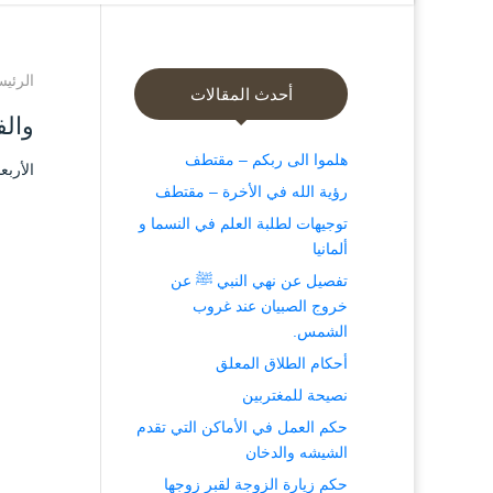
الرئيس
أحدث المقالات
وال
هلموا الى ربكم – مقتطف
الأربعاء ۳ ذو الحجة ۱٤٤٤ هـ الموافق ۲۱
رؤية الله في الأخرة – مقتطف
توجيهات لطلبة العلم في النسما و
ألمانيا
تفصيل عن نهي النبي ﷺ عن
خروج الصبيان عند غروب
الشمس.
أحكام الطلاق المعلق
نصيحة للمغتربين
حكم العمل في الأماكن التي تقدم
الشيشه والدخان
حكم زيارة الزوجة لقبر زوجها