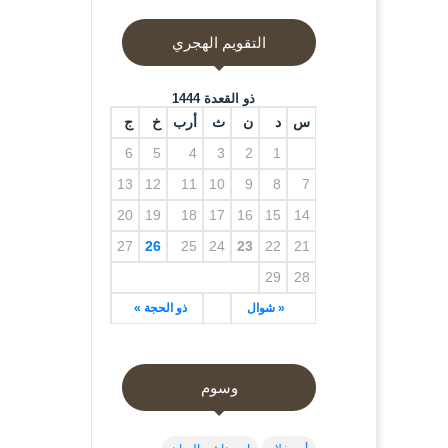
التقويم الهجري
ذو القعدة 1444
س
د
ن
ث
أرب
خ
ج
6
5
4
3
2
1
13
12
11
10
9
8
7
20
19
18
17
16
15
14
27
26
25
24
23
22
21
29
28
« شوال
ذو الحجة »
وسوم