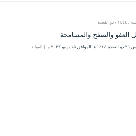
ية
/
۱٤٤٤
/
ذو القعدة
 العفو والصفح والمسامحة
فق ۱۵ يونيو ۲۰۲۳ مـ |
الفوائد