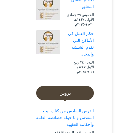
المعلق
الخميس ۲۹ جمادى
الأولى ۱٤٤۷هـ
۲۰-۱۱-۲۰۲۵م
حكم العمل في
الأماكن التي
تقدم الشيشه
والدخان
الثلاثاء ۲٤ ربيع
الأول ۱٤٤۷هـ
۱٦-۹-۲۰۲۵م
دروس
الدرس السادس من كتاب بيت
المقدس وما حوله خصائصه العامة
وأحكامه الفقهية
الخميس ۷ ذو القعدة ۱٤٤۲هـ