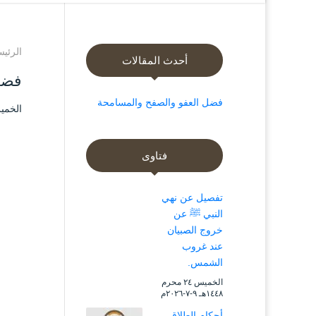
الرئيس
أحدث المقالات
فضل
فضل العفو والصفح والمسامحة
الخميس ۲٦ ذو القعدة ۱٤٤٤ هـ الموا
فتاوى
تفصيل عن نهي
النبي ﷺ عن
خروج الصبيان
عند غروب
الشمس.
الخميس ۲٤ محرم
۱٤٤۸هـ ۹-۷-۲۰۲٦م
أحكام الطلاق