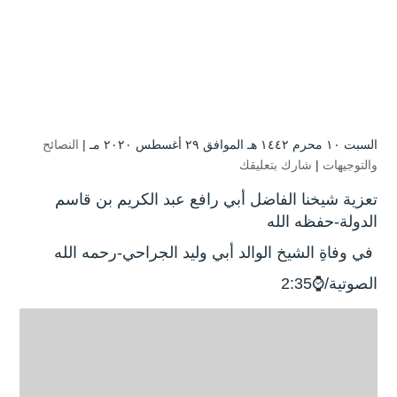
السبت ۱۰ محرم ۱٤٤۲ هـ الموافق ۲۹ أغسطس ۲۰۲۰ مـ |
النصائح
والتوجيهات
|
شارك بتعليقك
تعزية شيخنا الفاضل أبي رافع عبد الكريم بن قاسم
الدولة-حفظه الله
في وفاةِ الشيخ الوالد أبي وليد الجراحي-رحمه الله
الصوتية/⌚2:35