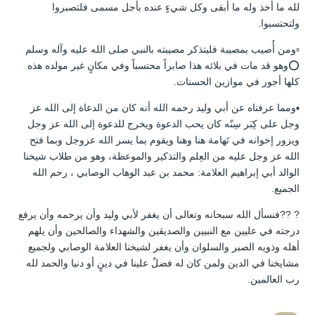
لله ما أخذ وله ما أبقى وكل شيءٍ عنده بأجل مسمى فلتصبروا
ولتحتسبوا.
▫️ومن أُصيب بمصيبة فليتذكر مصيبته بالنبي صلى الله عليه وآله وسلم
⭕وهو قد مات في بلائه هذا صابراً محتسباً وفي مكانٍ غير مولده هذه
كلها أجور في موازين الحسنات.
▪️ومما عرفناه عن أبي وليد رحمه الله أنه كان من الدعاة إلى الله عز
وجل على كِبَر سِنّه كان يحب الدعوة ويخرج للدعوة إلى الله عز وجل
ويزور إخوانه في تَهامة هنا وهنا ويقوم بما يسر الله عزوجل وبما فتح
الله عز وجل عليه من العِلم والتذكير والموعظة، وهو من طلاب شيخنا
الوالد أبي إبراهيم العلامة: محمد بن عبد الوهاب الوصابي ، رحم الله
الجميع.
?️ ??فنسأل الله سبحانه وتعالى أن يغفر لأبي وليد وأن يرحمه وأن يرفع
درجته في عليين مع النبيين والصديقين والشهداء والصالحين وأن يلهم
أهله وذويه الصبر والسلوان وأن يغفر لشيخنا العلامة الوصابي ولجميع
مشايخنا في الدين ولمن كان له فضلٌ علينا في دينٍ أو دنيا والحمد لله
رب العالمين.