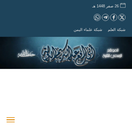
26 صفر 1448 هـ
شبكة العلم
شبكة علماء اليمن