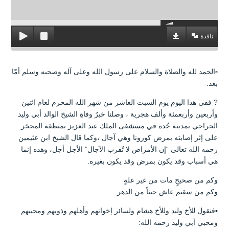
نافذة
▫️الحمد لله والصلاة والسلام على رسول الله وعلى آله وصحبه وسلم أمّا
بعد.
? ففي هذا اليوم يوم السبت العاشر من شهر الله المحرم لعام اثنين
وأربعين وأربعمئة وألف هجرية ، وصلنا خبرُ وفاةِ الشيخ الوالد أبي وليد
الجراحي بمدينة جُدة في مسشفى الملك عبد العزيز بمنطقة المحجَر
على إثر إصابته بمرض كورونا وهي آجال ،وكما قال الشيخ ابن عثيمين
رحمه الله تعالى “إن الأمراض لا تُقرب الآجال” الأجل أجل، وهذه إنما
هي أسباب وقد يكون بمرض وقد يكون بغيره.
وكم من صحيحٍ مات من غير علةٍ
وكم من سقيم عاش حيناً من الدهر
▪️فنقول للأخ وليد وللأخ هشام ولسائر إخوانهم وأهلهم وذويهم ومحبيهم
ومحبي أبي وليد رحمه الله: