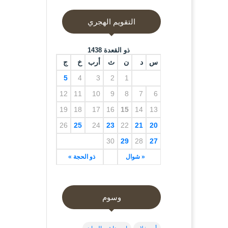
التقويم الهجري
ذو القعدة 1438
س
د
ن
ث
أرب
خ
ج
5
4
3
2
1
12
11
10
9
8
7
6
19
18
17
16
15
14
13
26
25
24
23
22
21
20
30
29
28
27
« شوال
ذو الحجة »
وسوم