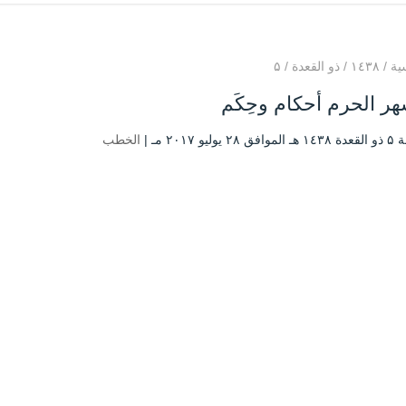
ية
/
۱٤۳۸
/
ذو القعدة
/
۵
هر الحرم أحكام وحِكَم
يوليو ۲۰۱۷ مـ |
الخطب