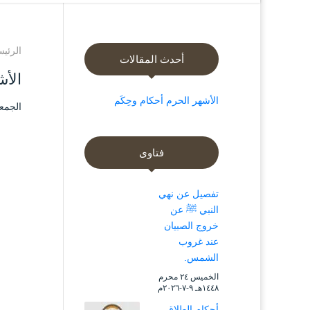
الرئيس
أحدث المقالات
الأش
الأشهر الحرم أحكام وحِكَم
الجمعة ۵ ذو القعدة ۱٤۳۸ هـ الموافق ۲۸ 
فتاوى
تفصيل عن نهي
النبي ﷺ عن
خروج الصبيان
عند غروب
الشمس.
الخميس ۲٤ محرم
۱٤٤۸هـ ۹-۷-۲۰۲٦م
أحكام الطلاق