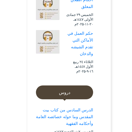
المعلق
الخميس ۲۹ جمادى
الأولى ۱٤٤۷هـ
۲۰-۱۱-۲۰۲۵م
حكم العمل في
الأماكن التي
تقدم الشيشه
والدخان
الثلاثاء ۲٤ ربيع
الأول ۱٤٤۷هـ
۱٦-۹-۲۰۲۵م
دروس
الدرس السادس من كتاب بيت
المقدس وما حوله خصائصه العامة
وأحكامه الفقهية
الخميس ۷ ذو القعدة ۱٤٤۲هـ