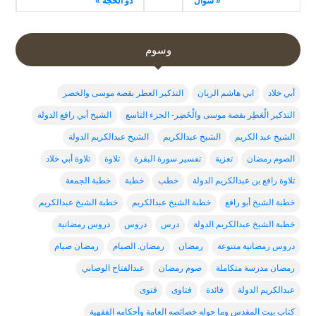
« شوال
ذو الحجة »
وسوم
أبي خلاد
ابي هاشم الريان
التذكير العطر بقصة موسى والخضر
التذكير الْعَطِر بقصة موسى والْخَضِر- الجزء التاسع
الشيخ أبي رافع الدولة
الشيخ عبد الكريم
الشيخ عبدالكريم
الشيخ عبدالكريم الدولة
الصوم رمضان
تعزية
تفسير سورة البقرة
تلاوة
تلاوة أبي خلاد
تلاوة رافع بن عبدالكريم الدولة
خطب
خطبة
خطبة الجمعة
خطبة الشيخ أبو رافع
خطبة الشيخ عبدالكربم
خطبة الشيخ عبدالكريم
خطبة الشيخ عبدالكريم الدولة
درس
دروس
دروس رمضانية
دروس رمضانية متنوعة
رمضان
رمضان. الصيام
رمضان صيام
رمضان مدرسة متكاملة
صوم رمضان
عبدالفتاح الوصابي
عبدالكريم الدولة
فائدة
فتاوى
فتوى
كتاب بيت المقدس وما حوله خصائصه العامة وأحكامه الفقهية