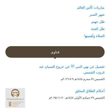
مباريات كأس العالم
شهر الصبر
ظل جهنم
ظل الجنة
الصلاة وأهميتها
فتاوى
تفصيل عن نهي النبي ﷺ عن خروج الصبيان عند
غروب الشمس.
الخميس ۲٤ محرم ۱٤٤۸هـ ۹-۷-۲۰۲٦م
أحكام الطلاق المعلق
الخميس ۲۹ جمادى الأولى ۱٤٤۷هـ ۲۰-۱۱-۲۰۲۵م