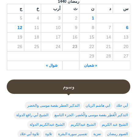
رمضان 1440
س
د
ن
ث
أرب
خ
ج
5
4
3
2
1
12
11
10
9
8
7
6
19
18
17
16
15
14
13
26
25
24
23
22
21
20
29
28
27
« شعبان
شوال »
وسوم
أبي خلاد
ابي هاشم الريان
التذكير العطر بقصة موسى والخضر
التذكير الْعَطِر بقصة موسى والْخَضِر- الجزء التاسع
الشيخ أبي رافع الدولة
الشيخ عبد الكريم
الشيخ عبدالكريم
الشيخ عبدالكريم الدولة
الصوم رمضان
تعزية
تفسير سورة البقرة
تلاوة
تلاوة أبي خلاد