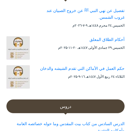
تفصيل عن نهي النبي ﷺ عن خروج الصبيان عند
غروب الشمس.
الخميس ۲٤ محرم ۱٤٤۸هـ ۹-۷-۲۰۲٦م
أحكام الطلاق المعلق
الخميس ۲۹ جمادى الأولى ۱٤٤۷هـ ۲۰-۱۱-۲۰۲۵م
حكم العمل في الأماكن التي تقدم الشيشه والدخان
الثلاثاء ۲٤ ربيع الأول ۱٤٤۷هـ ۱٦-۹-۲۰۲۵م
دروس
الدرس السادس من كتاب بيت المقدس وما حوله خصائصه العامة
وأحكامه الفقهية