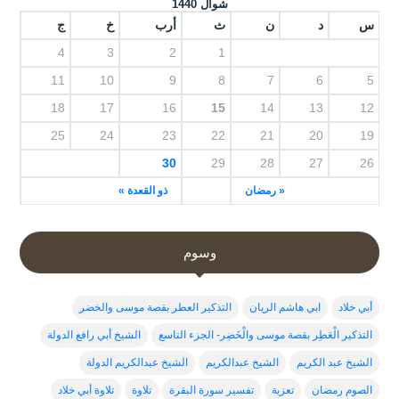
شوال 1440
س
د
ن
ث
أرب
خ
ج
4
3
2
1
11
10
9
8
7
6
5
18
17
16
15
14
13
12
25
24
23
22
21
20
19
30
29
28
27
26
« رمضان
ذو القعدة »
وسوم
أبي خلاد
ابي هاشم الريان
التذكير العطر بقصة موسى والخضر
التذكير الْعَطِر بقصة موسى والْخَضِر- الجزء التاسع
الشيخ أبي رافع الدولة
الشيخ عبد الكريم
الشيخ عبدالكريم
الشيخ عبدالكريم الدولة
الصوم رمضان
تعزية
تفسير سورة البقرة
تلاوة
تلاوة أبي خلاد