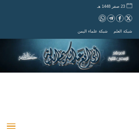
23 صفر 1448 هـ
شبكة العلم
شبكة علماء اليمن