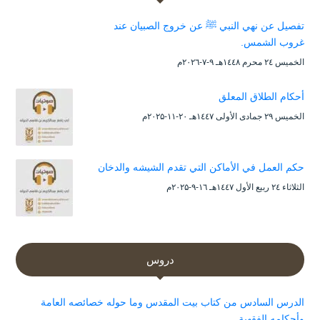
تفصيل عن نهي النبي ﷺ عن خروج الصبيان عند
غروب الشمس.
الخميس ۲٤ محرم ۱٤٤۸هـ ۹-۷-۲۰۲٦م
أحكام الطلاق المعلق
الخميس ۲۹ جمادى الأولى ۱٤٤۷هـ ۲۰-۱۱-۲۰۲۵م
حكم العمل في الأماكن التي تقدم الشيشه والدخان
الثلاثاء ۲٤ ربيع الأول ۱٤٤۷هـ ۱٦-۹-۲۰۲۵م
دروس
الدرس السادس من كتاب بيت المقدس وما حوله خصائصه العامة
وأحكامه الفقهية