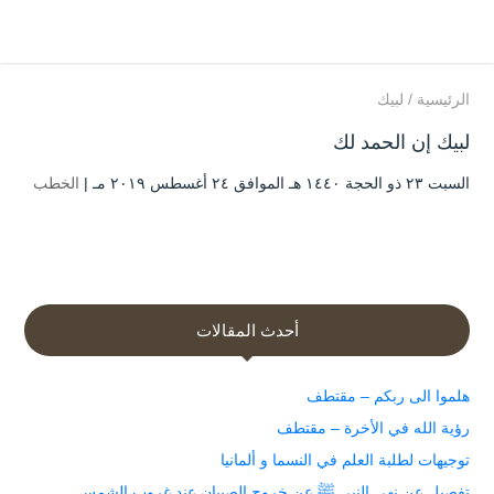
الرئيسية
/
لبيك
لبيك إن الحمد لك
السبت ۲۳ ذو الحجة ۱٤٤۰ هـ الموافق ۲٤ أغسطس ۲۰۱۹ مـ |
الخطب
أحدث المقالات
هلموا الى ربكم – مقتطف
رؤية الله في الأخرة – مقتطف
توجيهات لطلبة العلم في النسما و ألمانيا
تفصيل عن نهي النبي ﷺ عن خروج الصبيان عند غروب الشمس.