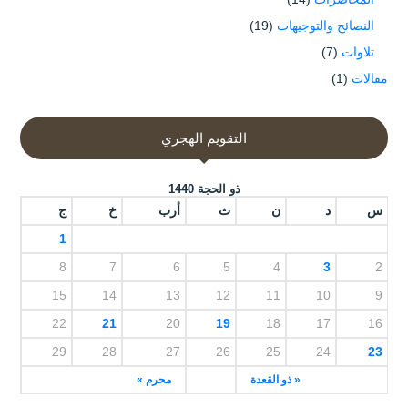
النصائح والتوجيهات
(19)
تلاوات
(7)
مقالات
(1)
التقويم الهجري
ذو الحجة 1440
س
د
ن
ث
أرب
خ
ج
1
8
7
6
5
4
3
2
15
14
13
12
11
10
9
22
21
20
19
18
17
16
29
28
27
26
25
24
23
« ذو القعدة
محرم »