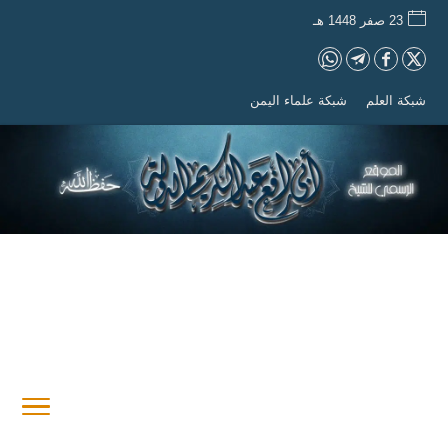
23 صفر 1448 هـ
شبكة العلم
شبكة علماء اليمن