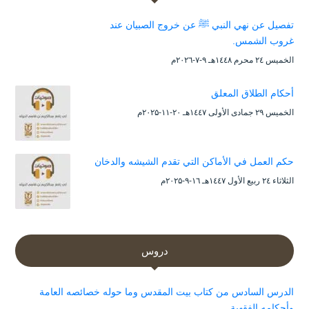
تفصيل عن نهي النبي ﷺ عن خروج الصبيان عند
غروب الشمس.
الخميس ۲٤ محرم ۱٤٤۸هـ ۹-۷-۲۰۲٦م
أحكام الطلاق المعلق
الخميس ۲۹ جمادى الأولى ۱٤٤۷هـ ۲۰-۱۱-۲۰۲۵م
حكم العمل في الأماكن التي تقدم الشيشه والدخان
الثلاثاء ۲٤ ربيع الأول ۱٤٤۷هـ ۱٦-۹-۲۰۲۵م
دروس
الدرس السادس من كتاب بيت المقدس وما حوله خصائصه العامة
وأحكامه الفقهية