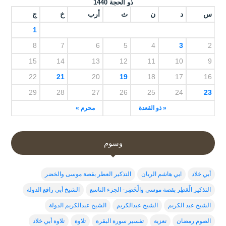
ذو الحجة 1440
س
د
ن
ث
أرب
خ
ج
1
8
7
6
5
4
3
2
15
14
13
12
11
10
9
22
21
20
19
18
17
16
29
28
27
26
25
24
23
« ذو القعدة
محرم »
وسوم
أبي خلاد
ابي هاشم الريان
التذكير العطر بقصة موسى والخضر
التذكير الْعَطِر بقصة موسى والْخَضِر- الجزء التاسع
الشيخ أبي رافع الدولة
الشيخ عبد الكريم
الشيخ عبدالكريم
الشيخ عبدالكريم الدولة
الصوم رمضان
تعزية
تفسير سورة البقرة
تلاوة
تلاوة أبي خلاد