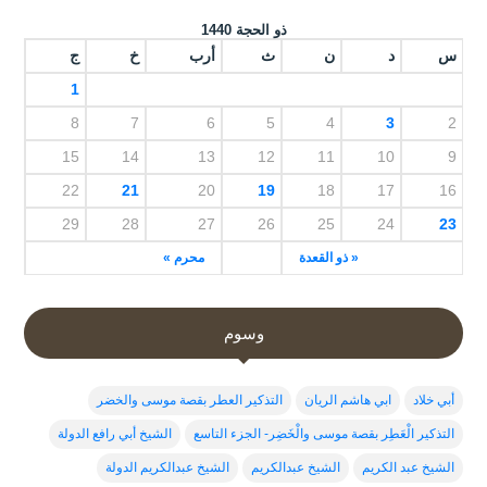
ذو الحجة 1440
س
د
ن
ث
أرب
خ
ج
1
8
7
6
5
4
3
2
15
14
13
12
11
10
9
22
21
20
19
18
17
16
29
28
27
26
25
24
23
« ذو القعدة
محرم »
وسوم
أبي خلاد
ابي هاشم الريان
التذكير العطر بقصة موسى والخضر
التذكير الْعَطِر بقصة موسى والْخَضِر- الجزء التاسع
الشيخ أبي رافع الدولة
الشيخ عبد الكريم
الشيخ عبدالكريم
الشيخ عبدالكريم الدولة