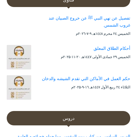
تفصيل عن نهي النبي ﷺ عن خروج الصبيان عند
غروب الشمس.
الخميس ۲٤ محرم ۱٤٤۸هـ ۹-۷-۲۰۲٦م
أحكام الطلاق المعلق
الخميس ۲۹ جمادى الأولى ۱٤٤۷هـ ۲۰-۱۱-۲۰۲۵م
حكم العمل في الأماكن التي تقدم الشيشه والدخان
الثلاثاء ۲٤ ربيع الأول ۱٤٤۷هـ ۱٦-۹-۲۰۲۵م
دروس
الدرس السادس من كتاب بيت المقدس وما حوله خصائصه العامة