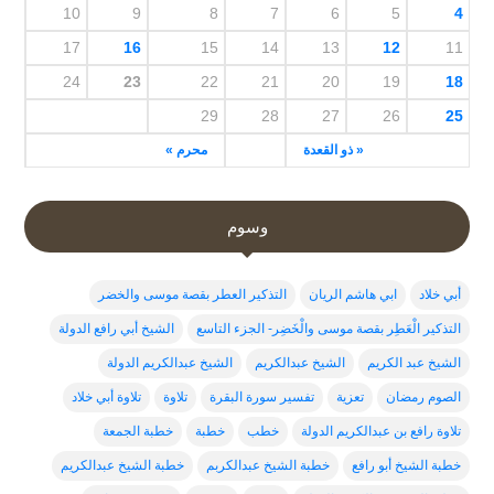
10
9
8
7
6
5
4
17
16
15
14
13
12
11
24
23
22
21
20
19
18
29
28
27
26
25
« ذو القعدة
محرم »
وسوم
أبي خلاد
ابي هاشم الريان
التذكير العطر بقصة موسى والخضر
التذكير الْعَطِر بقصة موسى والْخَضِر- الجزء التاسع
الشيخ أبي رافع الدولة
الشيخ عبد الكريم
الشيخ عبدالكريم
الشيخ عبدالكريم الدولة
الصوم رمضان
تعزية
تفسير سورة البقرة
تلاوة
تلاوة أبي خلاد
تلاوة رافع بن عبدالكريم الدولة
خطب
خطبة
خطبة الجمعة
خطبة الشيخ أبو رافع
خطبة الشيخ عبدالكربم
خطبة الشيخ عبدالكريم