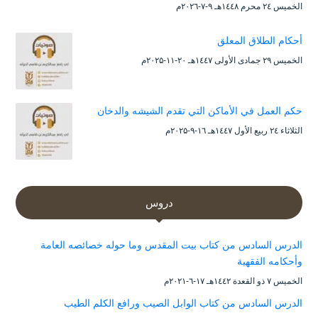
الخميس ۲٤ محرم ۱٤٤۸هـ ۹-۷-۲۰۲٦م
أحكام الطلاق المعلق
الخميس ۲۹ جمادى الأولى ۱٤٤۷هـ ۲۰-۱۱-۲۰۲۵م
حكم العمل في الأماكن التي تقدم الشيشه والدخان
الثلاثاء ۲٤ ربيع الأول ۱٤٤۷هـ ۱٦-۹-۲۰۲۵م
دروس
الدرس السادس من كتاب بيت المقدس وما حوله خصائصه العامة
وأحكامه الفقهية
الخميس ۷ ذو القعدة ۱٤٤۲هـ ۱۷-٦-۲۰۲۱م
الدرس السادس من كتاب الوابل الصيب ورافع الكلم الطيب