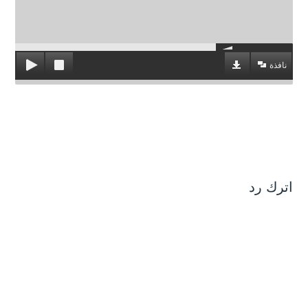
نافذة
اترك رد