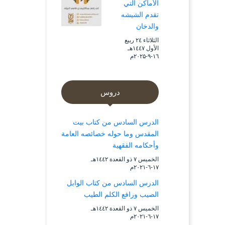
الأماكن التي
تقدم الشيشه
والدخان
الثلاثاء ۲٤ ربيع
الأول ۱٤٤۷هـ
۱٦-۹-۲۰۲۵م
دروس
الدرس السادس من كتاب بيت
المقدس وما حوله خصائصه العامة
وأحكامه الفقهية
الخميس ۷ ذو القعدة ۱٤٤۲هـ
۱۷-٦-۲۰۲۱م
الدرس السادس من كتاب الوابل
الصيب ورافع الكلم الطيب
الخميس ۷ ذو القعدة ۱٤٤۲هـ
۱۷-٦-۲۰۲۱م