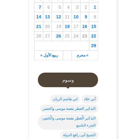
7
6
5
4
3
2
1
14
13
12
11
10
9
8
21
20
19
18
17
16
15
28
27
26
25
24
23
22
29
« محرم
ربيع الأول »
وسوم
أبي خلاد
ابي هاشم الريان
التذكير العطر بقصة موسى والخضر
التذكير الْعَطِر بقصة موسى والْخَضِر-
الجزء التاسع
الشيخ أبي رافع الدولة