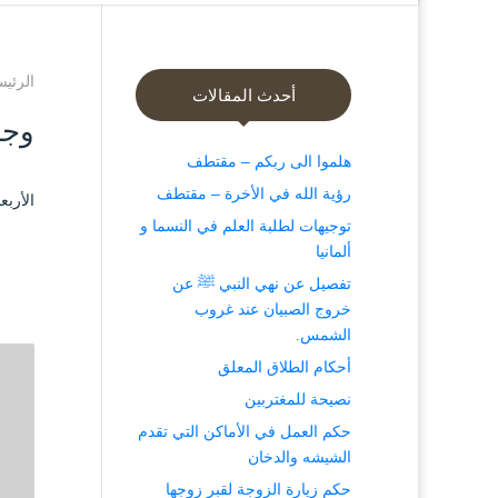
الرئيس
أحدث المقالات
وجا
هلموا الى ربكم – مقتطف
رؤية الله في الأخرة – مقتطف
الأربعاء ۱۲ صفر ۱٤۳۹ هـ الموافق ۱ ن
توجيهات لطلبة العلم في النسما و
ألمانيا
تفصيل عن نهي النبي ﷺ عن
خروج الصبيان عند غروب
الشمس.
أحكام الطلاق المعلق
نصيحة للمغتربين
حكم العمل في الأماكن التي تقدم
الشيشه والدخان
حكم زيارة الزوجة لقبر زوجها