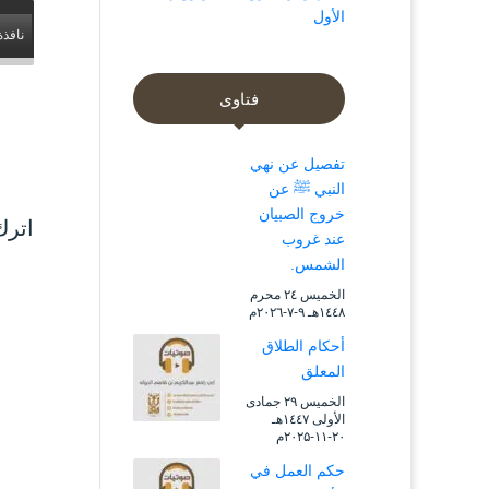
الأول
نافذة
فتاوى
تفصيل عن نهي
النبي ﷺ عن
خروج الصبيان
اترك
عند غروب
الشمس.
الخميس ۲٤ محرم
۱٤٤۸هـ ۹-۷-۲۰۲٦م
أحكام الطلاق
المعلق
الخميس ۲۹ جمادى
الأولى ۱٤٤۷هـ
۲۰-۱۱-۲۰۲۵م
حكم العمل في