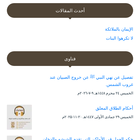
أحدث المقالات
الإيمان بالملائكة
لا تكرهوا البنات
فتاوى
تفصيل عن نهي النبي ﷺ عن خروج الصبيان عند
غروب الشمس.
الخميس ۲٤ محرم ۱٤٤۸هـ ۹-۷-۲۰۲٦م
أحكام الطلاق المعلق
الخميس ۲۹ جمادى الأولى ۱٤٤۷هـ ۲۰-۱۱-۲۰۲۵م
حكم العمل في الأماكن التي تقدم الشيشه والدخان