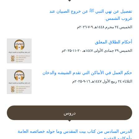
تفصيل عن نهي النبي ﷺ عن خروج الصبيان عند
غروب الشمس.
الخميس ۲٤ محرم ۱٤٤۸هـ ۹-۷-۲۰۲٦م
أحكام الطلاق المعلق
الخميس ۲۹ جمادى الأولى ۱٤٤۷هـ ۲۰-۱۱-۲۰۲۵م
حكم العمل في الأماكن التي تقدم الشيشه والدخان
الثلاثاء ۲٤ ربيع الأول ۱٤٤۷هـ ۱٦-۹-۲۰۲۵م
دروس
الدرس السادس من كتاب بيت المقدس وما حوله خصائصه العامة
وأحكامه الفقهية