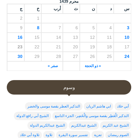
محرم 1439
س
د
ن
ث
أرب
خ
ج
2
1
9
8
7
6
5
4
3
16
15
14
13
12
11
10
23
22
21
20
19
18
17
30
29
28
27
26
25
24
« ذو الحجة
صفر »
وسوم
أبي خلاد
ابي هاشم الريان
التذكير العطر بقصة موسى والخضر
التذكير الْعَطِر بقصة موسى والْخَضِر- الجزء التاسع
الشيخ أبي رافع الدولة
الشيخ عبد الكريم
الشيخ عبدالكريم
الشيخ عبدالكريم الدولة
الصوم رمضان
تعزية
تفسير سورة البقرة
تلاوة
تلاوة أبي خلاد