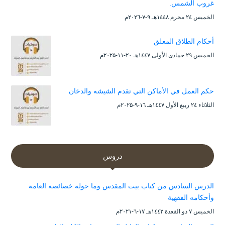
غروب الشمس.
الخميس ۲٤ محرم ۱٤٤۸هـ ۹-۷-۲۰۲٦م
أحكام الطلاق المعلق
الخميس ۲۹ جمادى الأولى ۱٤٤۷هـ ۲۰-۱۱-۲۰۲۵م
حكم العمل في الأماكن التي تقدم الشيشه والدخان
الثلاثاء ۲٤ ربيع الأول ۱٤٤۷هـ ۱٦-۹-۲۰۲۵م
دروس
الدرس السادس من كتاب بيت المقدس وما حوله خصائصه العامة
وأحكامه الفقهية
الخميس ۷ ذو القعدة ۱٤٤۲هـ ۱۷-٦-۲۰۲۱م