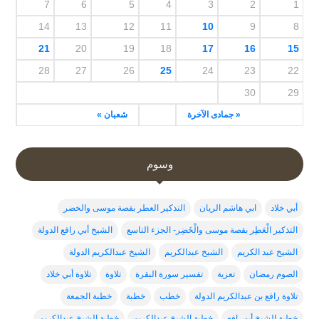
7
6
5
4
3
2
1
14
13
12
11
10
9
8
21
20
19
18
17
16
15
28
27
26
25
24
23
22
30
29
« جمادى الآخرة
شعبان »
وسوم
أبي خلاد
ابي هاشم الريان
التذكير العطر بقصة موسى والخضر
التذكير الْعَطِر بقصة موسى والْخَضِر- الجزء التاسع
الشيخ أبي رافع الدولة
الشيخ عبد الكريم
الشيخ عبدالكريم
الشيخ عبدالكريم الدولة
الصوم رمضان
تعزية
تفسير سورة البقرة
تلاوة
تلاوة أبي خلاد
تلاوة رافع بن عبدالكريم الدولة
خطب
خطبة
خطبة الجمعة
خطبة الشيخ أبو رافع
خطبة الشيخ عبدالكربم
خطبة الشيخ عبدالكريم