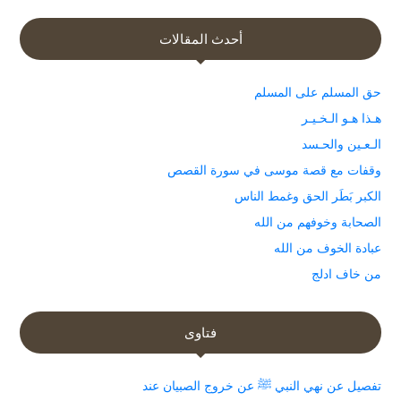
أحدث المقالات
حق المسلم على المسلم
هـذا هـو الـخـيـر
الـعـين والحـسد
وقفات مع قصة موسى في سورة القصص
الكبر بَطَر الحق وغمط الناس
الصحابة وخوفهم من الله
عبادة الخوف من الله
من خاف ادلج
فتاوى
تفصيل عن نهي النبي ﷺ عن خروج الصبيان عند