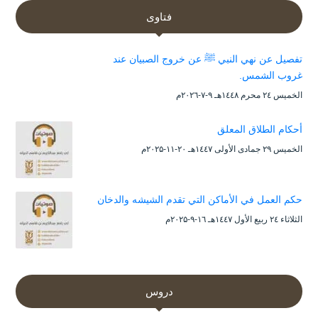
فتاوى
تفصيل عن نهي النبي ﷺ عن خروج الصبيان عند
غروب الشمس.
الخميس ۲٤ محرم ۱٤٤۸هـ ۹-۷-۲۰۲٦م
أحكام الطلاق المعلق
الخميس ۲۹ جمادى الأولى ۱٤٤۷هـ ۲۰-۱۱-۲۰۲۵م
حكم العمل في الأماكن التي تقدم الشيشه والدخان
الثلاثاء ۲٤ ربيع الأول ۱٤٤۷هـ ۱٦-۹-۲۰۲۵م
دروس