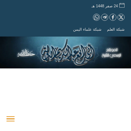
24 صفر 1448 هـ
شبكة العلم
شبكة علماء اليمن