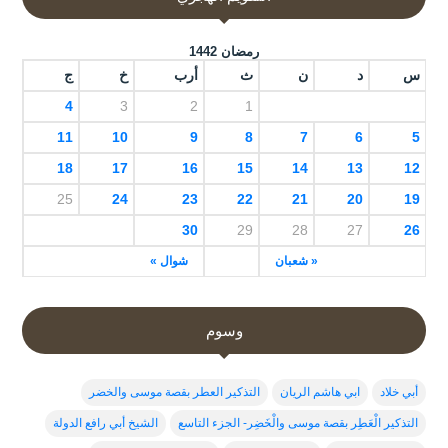
رمضان 1442
س
د
ن
ث
أرب
خ
ج
4
3
2
1
11
10
9
8
7
6
5
18
17
16
15
14
13
12
25
24
23
22
21
20
19
30
29
28
27
26
« شعبان
شوال »
وسوم
أبي خلاد
ابي هاشم الريان
التذكير العطر بقصة موسى والخضر
التذكير الْعَطِر بقصة موسى والْخَضِر- الجزء التاسع
الشيخ أبي رافع الدولة