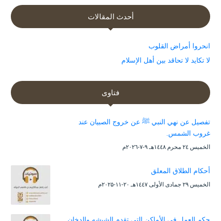
أحدث المقالات
انحروا أمراض القلوب
لا تكايد لا تحاقد بين أهل الإسلام
فتاوى
تفصيل عن نهي النبي ﷺ عن خروج الصبيان عند
غروب الشمس.
الخميس ۲٤ محرم ۱٤٤۸هـ ۹-۷-۲۰۲٦م
أحكام الطلاق المعلق
الخميس ۲۹ جمادى الأولى ۱٤٤۷هـ ۲۰-۱۱-۲۰۲۵م
حكم العمل في الأماكن التي تقدم الشيشه والدخان