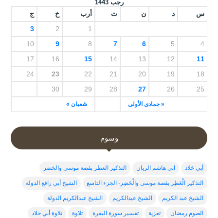
رجب 1443
س
د
ن
ث
أرب
خ
ج
3
2
1
10
9
8
7
6
5
4
17
16
15
14
13
12
11
24
23
22
21
20
19
18
30
29
28
27
26
25
« جمادى الأولى
شعبان »
وسوم
أبي خلاد
ابي هاشم الريان
التذكير العطر بقصة موسى والخضر
التذكير الْعَطِر بقصة موسى والْخَضِر- الجزء التاسع
الشيخ أبي رافع الدولة
الشيخ عبد الكريم
الشيخ عبدالكريم
الشيخ عبدالكريم الدولة
الصوم رمضان
تعزية
تفسير سورة البقرة
تلاوة
تلاوة أبي خلاد