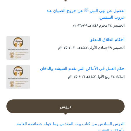
تفصيل عن نهي النبي ﷺ عن خروج الصبيان عند
غروب الشمس.
الخميس ۲٤ محرم ۱٤٤۸هـ ۹-۷-۲۰۲٦م
أحكام الطلاق المعلق
الخميس ۲۹ جمادى الأولى ۱٤٤۷هـ ۲۰-۱۱-۲۰۲۵م
حكم العمل في الأماكن التي تقدم الشيشه والدخان
الثلاثاء ۲٤ ربيع الأول ۱٤٤۷هـ ۱٦-۹-۲۰۲۵م
دروس
الدرس السادس من كتاب بيت المقدس وما حوله خصائصه العامة
وأحكامه الفقهية