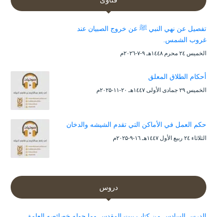
تفصيل عن نهي النبي ﷺ عن خروج الصبيان عند
غروب الشمس.
الخميس ۲٤ محرم ۱٤٤۸هـ ۹-۷-۲۰۲٦م
أحكام الطلاق المعلق
الخميس ۲۹ جمادى الأولى ۱٤٤۷هـ ۲۰-۱۱-۲۰۲۵م
حكم العمل في الأماكن التي تقدم الشيشه والدخان
الثلاثاء ۲٤ ربيع الأول ۱٤٤۷هـ ۱٦-۹-۲۰۲۵م
دروس
الدرس السادس من كتاب بيت المقدس وما حوله خصائصه العامة