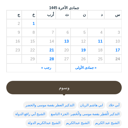
جمادى الآخرة 1445
س
د
ن
ث
أرب
خ
ج
2
1
9
8
7
6
5
4
3
16
15
14
13
12
11
10
23
22
21
20
19
18
17
29
28
27
26
25
24
« جمادى الأولى
رجب »
وسوم
أبي خلاد
ابي هاشم الريان
التذكير العطر بقصة موسى والخضر
التذكير الْعَطِر بقصة موسى والْخَضِر- الجزء التاسع
الشيخ أبي رافع الدولة
الشيخ عبد الكريم
الشيخ عبدالكريم
الشيخ عبدالكريم الدولة