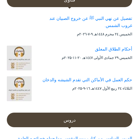
تفصيل عن نهي النبي ﷺ عن خروج الصبيان عند
غروب الشمس.
الخميس ۲٤ محرم ۱٤٤۸هـ ۹-۷-۲۰۲٦م
أحكام الطلاق المعلق
الخميس ۲۹ جمادى الأولى ۱٤٤۷هـ ۲۰-۱۱-۲۰۲۵م
حكم العمل في الأماكن التي تقدم الشيشه والدخان
الثلاثاء ۲٤ ربيع الأول ۱٤٤۷هـ ۱٦-۹-۲۰۲۵م
دروس
الدرس السادس من كتاب بيت المقدس وما حوله خصائصه العامة