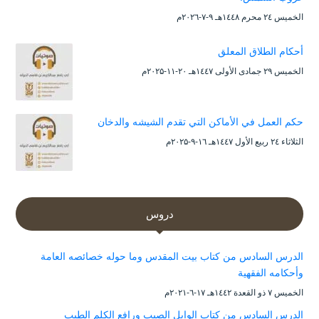
الخميس ۲٤ محرم ۱٤٤۸هـ ۹-۷-۲۰۲٦م
أحكام الطلاق المعلق
الخميس ۲۹ جمادى الأولى ۱٤٤۷هـ ۲۰-۱۱-۲۰۲۵م
حكم العمل في الأماكن التي تقدم الشيشه والدخان
الثلاثاء ۲٤ ربيع الأول ۱٤٤۷هـ ۱٦-۹-۲۰۲۵م
دروس
الدرس السادس من كتاب بيت المقدس وما حوله خصائصه العامة
وأحكامه الفقهية
الخميس ۷ ذو القعدة ۱٤٤۲هـ ۱۷-٦-۲۰۲۱م
الدرس السادس من كتاب الوابل الصيب ورافع الكلم الطيب