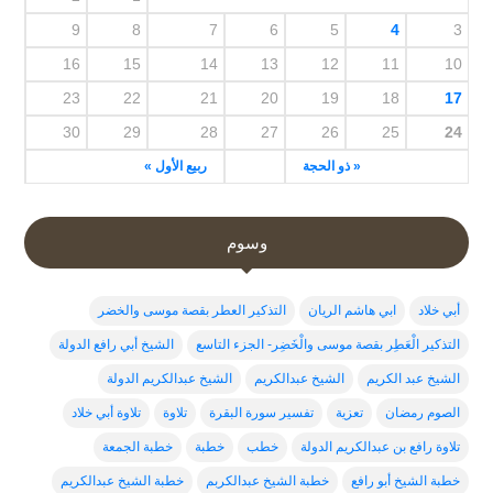
9
8
7
6
5
4
3
16
15
14
13
12
11
10
23
22
21
20
19
18
17
30
29
28
27
26
25
24
« ذو الحجة
ربيع الأول »
وسوم
أبي خلاد
ابي هاشم الريان
التذكير العطر بقصة موسى والخضر
التذكير الْعَطِر بقصة موسى والْخَضِر- الجزء التاسع
الشيخ أبي رافع الدولة
الشيخ عبد الكريم
الشيخ عبدالكريم
الشيخ عبدالكريم الدولة
الصوم رمضان
تعزية
تفسير سورة البقرة
تلاوة
تلاوة أبي خلاد
تلاوة رافع بن عبدالكريم الدولة
خطب
خطبة
خطبة الجمعة
خطبة الشيخ أبو رافع
خطبة الشيخ عبدالكربم
خطبة الشيخ عبدالكريم