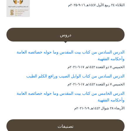
الثلاثاء ۲٤ ربيع الأول ۱٤٤۷هـ ۱٦-۹-۲۰۲۵م
دروس
الدرس السادس من كتاب بيت المقدس وما حوله خصائصه العامة
وأحكامه الفقهية
الخميس ۷ ذو القعدة ۱٤٤۲هـ ۱۷-٦-۲۰۲۱م
الدرس السادس من كتاب الوابل الصيب ورافع الكلم الطيب
الخميس ۷ ذو القعدة ۱٤٤۲هـ ۱۷-٦-۲۰۲۱م
الدرس الخامس من كتاب بيت المقدس وما حوله خصائصه العامة
وأحكامه الفقهية
الأربعاء ۲۸ شوال ۱٤٤۲هـ ۹-٦-۲۰۲۱م
تصنيفات