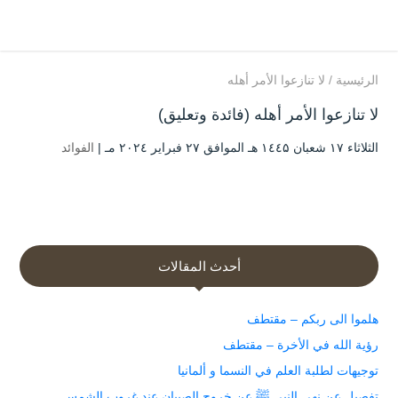
الرئيسية
/
لا تنازعوا الأمر أهله
لا تنازعوا الأمر أهله (فائدة وتعليق)
الثلاثاء ۱۷ شعبان ۱٤٤۵ هـ الموافق ۲۷ فبراير ۲۰۲٤ مـ |
الفوائد
أحدث المقالات
هلموا الى ربكم – مقتطف
رؤية الله في الأخرة – مقتطف
توجيهات لطلبة العلم في النسما و ألمانيا
تفصيل عن نهي النبي ﷺ عن خروج الصبيان عند غروب الشمس.