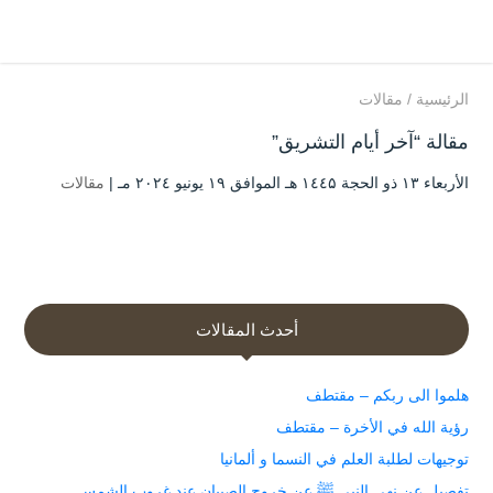
الرئيسية
/
مقالات
مقالة “آخر أيام التشريق”
الأربعاء ۱۳ ذو الحجة ۱٤٤۵ هـ الموافق ۱۹ يونيو ۲۰۲٤ مـ |
مقالات
أحدث المقالات
هلموا الى ربكم – مقتطف
رؤية الله في الأخرة – مقتطف
توجيهات لطلبة العلم في النسما و ألمانيا
تفصيل عن نهي النبي ﷺ عن خروج الصبيان عند غروب الشمس.