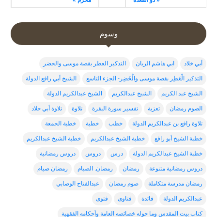
« ذو القعدة
محرم »
وسوم
أبي خلاد
ابي هاشم الريان
التذكير العطر بقصة موسى والخضر
التذكير الْعَطِر بقصة موسى والْخَضِر- الجزء التاسع
الشيخ أبي رافع الدولة
الشيخ عبد الكريم
الشيخ عبدالكريم
الشيخ عبدالكريم الدولة
الصوم رمضان
تعزية
تفسير سورة البقرة
تلاوة
تلاوة أبي خلاد
تلاوة رافع بن عبدالكريم الدولة
خطب
خطبة
خطبة الجمعة
خطبة الشيخ أبو رافع
خطبة الشيخ عبدالكربم
خطبة الشيخ عبدالكريم
خطبة الشيخ عبدالكريم الدولة
درس
دروس
دروس رمضانية
دروس رمضانية متنوعة
رمضان
رمضان. الصيام
رمضان صيام
رمضان مدرسة متكاملة
صوم رمضان
عبدالفتاح الوصابي
عبدالكريم الدولة
فائدة
فتاوى
فتوى
كتاب بيت المقدس وما حوله خصائصه العامة وأحكامه الفقهية