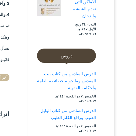
الأماكن التي
3-وآخر أيام التكبير المطلق والمقيد.
تقدم الشيشه
4-والدعاء مستجاب في يوم الاربعاء بين الظهر والعصر.
والدخان
الثلاثاء ۲٤ ربيع
ثم نست
الأول ۱٤٤۷هـ
۱٦-۹-۲۰۲۵م
وهكذا
نسأل ا
دروس
فاثبتو
الدرس السادس من كتاب بيت
آخر أ
المقدس وما حوله خصائصه العامة
وأحكامه الفقهية
الخميس ۷ ذو القعدة ۱٤٤۲هـ
۱۷-٦-۲۰۲۱م
الدرس السادس من كتاب الوابل
اترك
الصيب ورافع الكلم الطيب
الخميس ۷ ذو القعدة ۱٤٤۲هـ
۱۷-٦-۲۰۲۱م