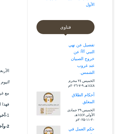
الأول
فتاوى
تفصيل عن نهي
النبي ﷺ عن
خروج الصبيان
عند غروب
الأربعاء ۱۳ ذو الحجة ۱٤٤۵ هـ الموافق ۹
الشمس.
الخميس ۲٤ محرم
‏اليوم الاربع
۱٤٤۸هـ ۹-۷-۲۰۲٦م
مع غر
أحكام الطلاق
المعلق
فهذا ا
الخميس ۲۹ جمادى
1
-آخر
الأولى ۱٤٤۷هـ
۲۰-۱۱-۲۰۲۵م
2-وآخر أيام الأضحية.
حكم العمل في