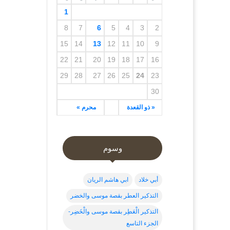
1
8
7
6
5
4
3
2
15
14
13
12
11
10
9
22
21
20
19
18
17
16
29
28
27
26
25
24
23
30
« ذو القعدة
محرم »
وسوم
أبي خلاد
ابي هاشم الريان
التذكير العطر بقصة موسى والخضر
التذكير الْعَطِر بقصة موسى والْخَضِر-
الجزء التاسع