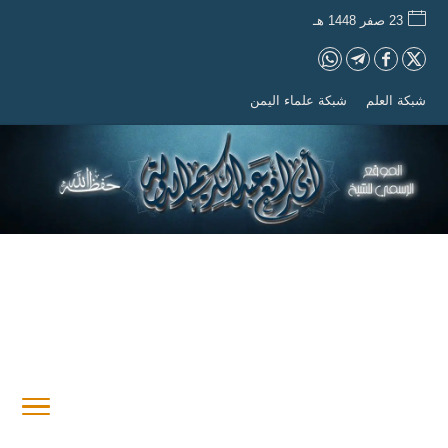
23 صفر 1448 هـ
شبكة العلم
شبكة علماء اليمن