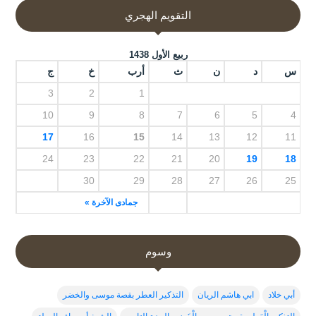
التقويم الهجري
ربيع الأول 1438
س
د
ن
ث
أرب
خ
ج
3
2
1
10
9
8
7
6
5
4
17
16
15
14
13
12
11
24
23
22
21
20
19
18
30
29
28
27
26
25
جمادى الآخرة »
وسوم
أبي خلاد
ابي هاشم الريان
التذكير العطر بقصة موسى والخضر