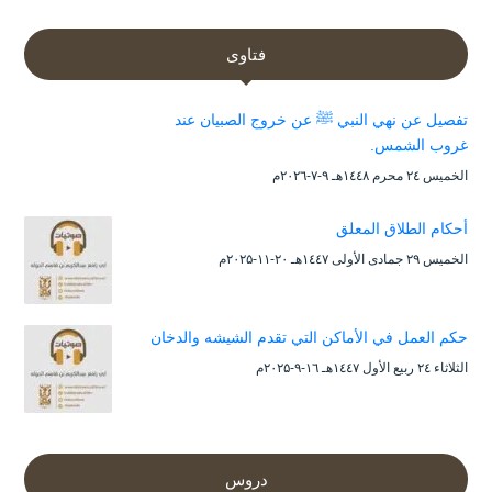
فتاوى
تفصيل عن نهي النبي ﷺ عن خروج الصبيان عند
غروب الشمس.
الخميس ۲٤ محرم ۱٤٤۸هـ ۹-۷-۲۰۲٦م
أحكام الطلاق المعلق
الخميس ۲۹ جمادى الأولى ۱٤٤۷هـ ۲۰-۱۱-۲۰۲۵م
حكم العمل في الأماكن التي تقدم الشيشه والدخان
الثلاثاء ۲٤ ربيع الأول ۱٤٤۷هـ ۱٦-۹-۲۰۲۵م
دروس