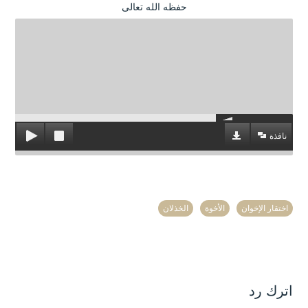
حفظه الله تعالى
نافذة
اختقار الإخوان
الأخوة
الخذلان
اترك رد