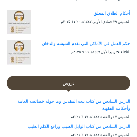
أحكام الطلاق المعلق
الخميس ۲۹ جمادى الأولى ۱٤٤۷هـ ۲۰-۱۱-۲۰۲۵م
حكم العمل في الأماكن التي تقدم الشيشه والدخان
الثلاثاء ۲٤ ربيع الأول ۱٤٤۷هـ ۱٦-۹-۲۰۲۵م
دروس
الدرس السادس من كتاب بيت المقدس وما حوله خصائصه العامة
وأحكامه الفقهية
الخميس ۷ ذو القعدة ۱٤٤۲هـ ۱۷-٦-۲۰۲۱م
الدرس السادس من كتاب الوابل الصيب ورافع الكلم الطيب
الخميس ۷ ذو القعدة ۱٤٤۲هـ ۱۷-٦-۲۰۲۱م