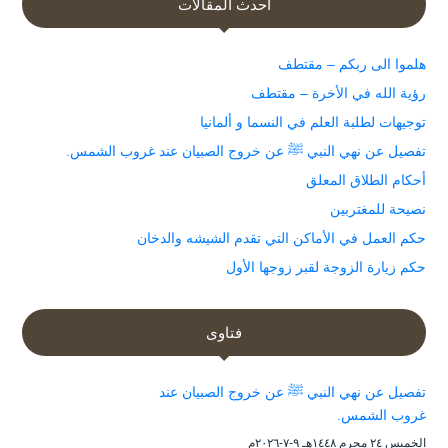
أحدث المقالات
هلموا الى ربكم – مقتطف
رؤية الله في الأخرة – مقتطف
توجيهات لطلبة العلم في النسما و ألمانيا
تفصيل عن نهي النبي ﷺ عن خروج الصبيان عند غروب الشمس.
أحكام الطلاق المعلق
نصيحة للمغتربين
حكم العمل في الأماكن التي تقدم الشيشه والدخان
حكم زيارة الزوجة لقبر زوجها الأول
فتاوى
تفصيل عن نهي النبي ﷺ عن خروج الصبيان عند
غروب الشمس.
الخميس ۲٤ محرم ۱٤٤۸هـ ۹-۷-۲۰۲٦م