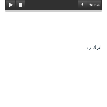
نافذة
اترك رد