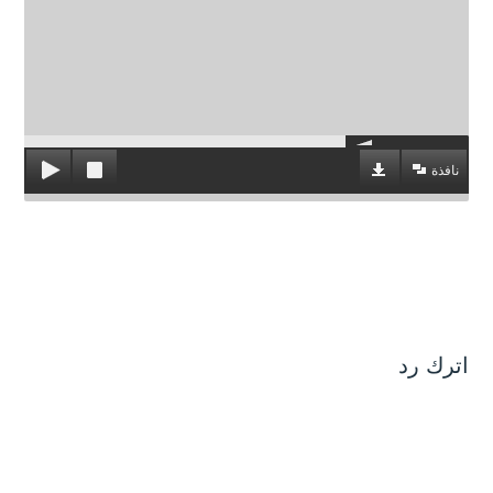
نافذة
اترك رد