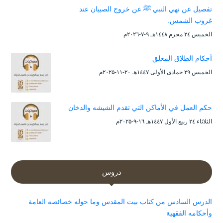
تفصيل عن نهي النبي ﷺ عن خروج الصبيان عند
غروب الشمس.
الخميس ۲٤ محرم ۱٤٤۸هـ ۹-۷-۲۰۲٦م
أحكام الطلاق المعلق
الخميس ۲۹ جمادى الأولى ۱٤٤۷هـ ۲۰-۱۱-۲۰۲۵م
حكم العمل في الأماكن التي تقدم الشيشه والدخان
الثلاثاء ۲٤ ربيع الأول ۱٤٤۷هـ ۱٦-۹-۲۰۲۵م
دروس
الدرس السادس من كتاب بيت المقدس وما حوله خصائصه العامة
وأحكامه الفقهية