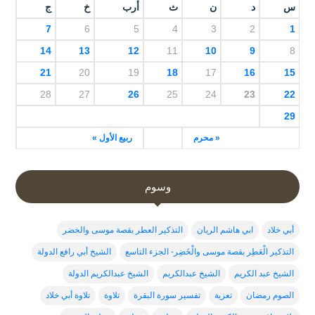
س
د
ن
ث
أرب
خ
ج
7
6
5
4
3
2
1
14
13
12
11
10
9
8
21
20
19
18
17
16
15
28
27
26
25
24
23
22
29
« محرم
ربيع الأول »
وسوم
أبي خلاد
ابي هاشم الريان
التذكير العطر بقصة موسى والخضر
التذكير الْعَطِر بقصة موسى والْخَضِر- الجزء التاسع
الشيخ أبي رافع الدولة
الشيخ عبد الكريم
الشيخ عبدالكريم
الشيخ عبدالكريم الدولة
الصوم رمضان
تعزية
تفسير سورة البقرة
تلاوة
تلاوة أبي خلاد