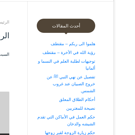
الرئيس
أحدث المقالات
الر
هلموا الى ربكم – مقتطف
رؤية الله في الأخرة – مقتطف
السبت ۱۲ شعبان ۱٤۳۹ هـ الموافق ۲۸ أبر
توجيهات لطلبة العلم في النسما و
ألمانيا
تفصيل عن نهي النبي ﷺ عن
خروج الصبيان عند غروب
الشمس.
أحكام الطلاق المعلق
نصيحة للمغتربين
حكم العمل في الأماكن التي تقدم
الشيشه والدخان
حكم زيارة الزوجة لقبر زوجها