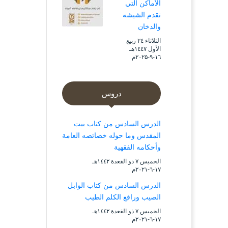
الأماكن التي
تقدم الشيشه
والدخان
الثلاثاء ۲٤ ربيع
الأول ۱٤٤۷هـ
۱٦-۹-۲۰۲۵م
دروس
الدرس السادس من كتاب بيت
المقدس وما حوله خصائصه العامة
وأحكامه الفقهية
الخميس ۷ ذو القعدة ۱٤٤۲هـ
۱۷-٦-۲۰۲۱م
الدرس السادس من كتاب الوابل
الصيب ورافع الكلم الطيب
الخميس ۷ ذو القعدة ۱٤٤۲هـ
۱۷-٦-۲۰۲۱م