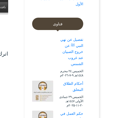
الأول
نافذة
فتاوى
تفصيل عن نهي
النبي ﷺ عن
خروج الصبيان
اترك
عند غروب
الشمس.
الخميس ۲٤ محرم
۱٤٤۸هـ ۹-۷-۲۰۲٦م
أحكام الطلاق
المعلق
الخميس ۲۹ جمادى
الأولى ۱٤٤۷هـ
۲۰-۱۱-۲۰۲۵م
حكم العمل في