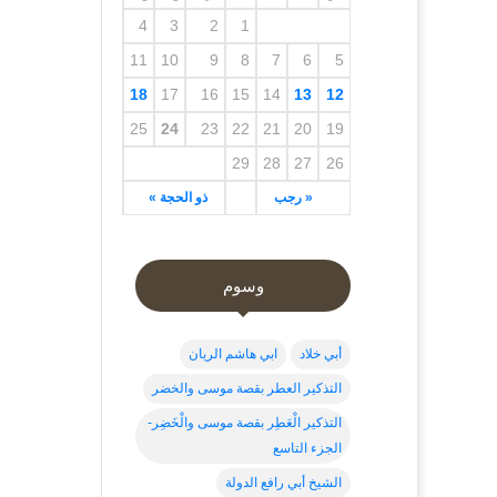
4
3
2
1
11
10
9
8
7
6
5
18
17
16
15
14
13
12
25
24
23
22
21
20
19
29
28
27
26
« رجب
ذو الحجة »
وسوم
أبي خلاد
ابي هاشم الريان
التذكير العطر بقصة موسى والخضر
التذكير الْعَطِر بقصة موسى والْخَضِر-
الجزء التاسع
الشيخ أبي رافع الدولة