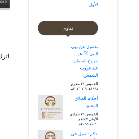
نافذة
الأول
فتاوى
تفصيل عن نهي
النبي ﷺ عن
اترك
خروج الصبيان
عند غروب
الشمس.
الخميس ۲٤ محرم
۱٤٤۸هـ ۹-۷-۲۰۲٦م
أحكام الطلاق
المعلق
الخميس ۲۹ جمادى
الأولى ۱٤٤۷هـ
۲۰-۱۱-۲۰۲۵م
حكم العمل في