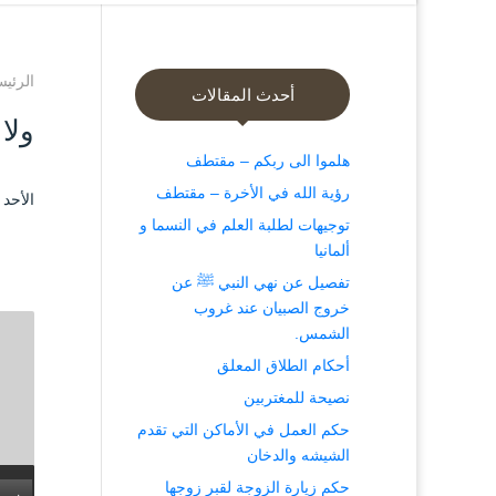
الرئيس
أحدث المقالات
ولا
هلموا الى ربكم – مقتطف
رؤية الله في الأخرة – مقتطف
الأحد ۱۵ شوال ۱٤٤۱ هـ الموافق ۷ يونيو ۲۰۲۰ مـ 
توجيهات لطلبة العلم في النسما و
ألمانيا
تفصيل عن نهي النبي ﷺ عن
خروج الصبيان عند غروب
الشمس.
أحكام الطلاق المعلق
نصيحة للمغتربين
حكم العمل في الأماكن التي تقدم
الشيشه والدخان
حكم زيارة الزوجة لقبر زوجها