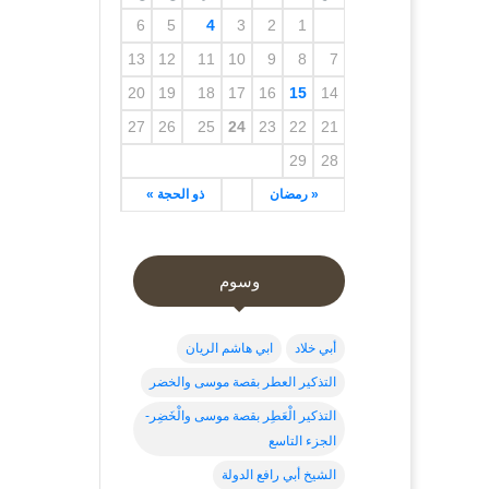
6
5
4
3
2
1
13
12
11
10
9
8
7
20
19
18
17
16
15
14
27
26
25
24
23
22
21
29
28
« رمضان
ذو الحجة »
وسوم
أبي خلاد
ابي هاشم الريان
التذكير العطر بقصة موسى والخضر
التذكير الْعَطِر بقصة موسى والْخَضِر-
الجزء التاسع
الشيخ أبي رافع الدولة