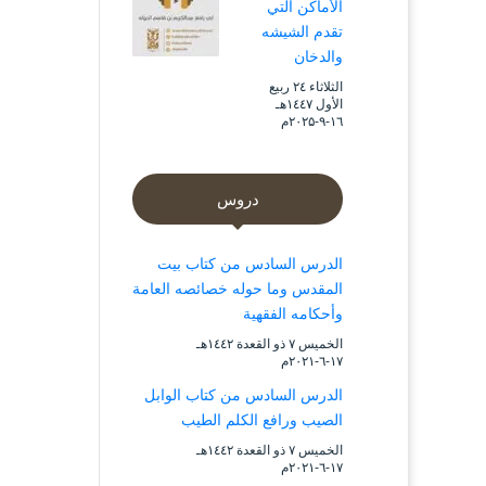
الأماكن التي
تقدم الشيشه
والدخان
الثلاثاء ۲٤ ربيع
الأول ۱٤٤۷هـ
۱٦-۹-۲۰۲۵م
دروس
الدرس السادس من كتاب بيت
المقدس وما حوله خصائصه العامة
وأحكامه الفقهية
الخميس ۷ ذو القعدة ۱٤٤۲هـ
۱۷-٦-۲۰۲۱م
الدرس السادس من كتاب الوابل
الصيب ورافع الكلم الطيب
الخميس ۷ ذو القعدة ۱٤٤۲هـ
۱۷-٦-۲۰۲۱م